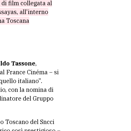
di film collegata al
sayas, all’interno
ema Toscana
ldo Tassone
,
al France Cinéma – si
uello italiano”.
o, con la nomina di
dinatore del Gruppo
po Toscano del Sncci
rico così prestigioso –