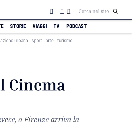
Cerca nel sito
TE
STORIE
VIAGGI
TV
PODCAST
razione urbana
sport
arte
turismo
el Cinema
vece, a Firenze arriva la