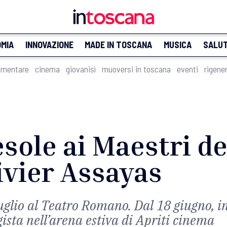
MIA
INNOVAZIONE
MADE IN TOSCANA
MUSICA
SALU
imentare
cinema
giovanisì
muoversi in toscana
eventi
rigene
esole ai Maestri d
ivier Assayas
luglio al Teatro Romano. Dal 18 giugno, in
gista nell’arena estiva di Apriti cinema