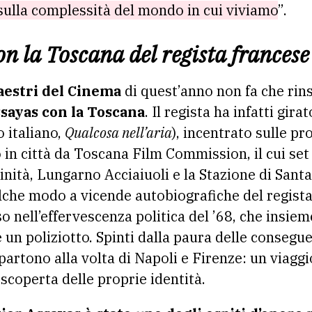
 sulla complessità del mondo in cui viviamo
”.
con la Toscana del regista frances
aestri del Cinema
di quest’anno non fa che rin
ssayas con la Toscana
. Il regista ha infatti gira
o italiano,
Qualcosa nell’aria
), incentrato sulle pr
to in città da Toscana Film Commission, il cui se
inità, Lungarno Acciaiuoli e la Stazione di Sant
alche modo a vicende autobiografiche del regista. 
o nell’effervescenza politica del ’68, che insieme
 un poliziotto. Spinti dalla paura delle consegu
zi partono alla volta di Napoli e Firenze: un viag
 scoperta delle proprie identità.