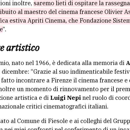
ioni inoltre,
saremo lieti di ospitare la rassegna 
ibuito al maestro del cinema francese Olivier As
fica estiva Apriti Cinema, che Fondazione Sist
e
“.
e artistico
mio, nato nel 1966, è dedicata alla memoria di
A
dicembre: “Grazie al suo indimenticabile festiv
fatto incontrare a Firenze il cinema francese e q
inoltre un momento di rinnovamento per il premi
zione artistica e di
Luigi Nepi
nel ruolo di coor
zionale critici cinematografici italiani.
to al Comune di Fiesole e ai colleghi del Grup
a nei miei confronti nel conferimento di un inca