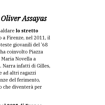
e Oliver Assayas
saldare
lo stretto
to a Firenze, nel 2011, il
oteste giovanili del ’68
t ha coinvolto Piazza
a Maria Novella a
Narra infatti di Gilles,
 ad altri ragazzi
enze del ferimento,
gio che diventerà per