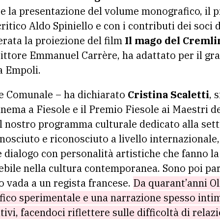
a e la presentazione del volume monografico, il p
ritico Aldo Spiniello e con i contributi dei soci 
serata la proiezione del film
Il mago del Cremli
crittore Emmanuel Carrère, ha adattato per il gr
a Empoli.
 Comunale – ha dichiarato
Cristina Scaletti
, 
Cinema a Fiesole e il Premio Fiesole ai Maestri 
l nostro programma culturale dedicato alla sett
onosciuto e riconosciuto a livello internazionale
e dialogo con personalità artistiche che fanno la
ebile nella cultura contemporanea. Sono poi par
o vada a un regista francese.
Da quarant’anni Ol
ico sperimentale e una narrazione spesso intim
ivi, facendoci riflettere sulle difficoltà di rela