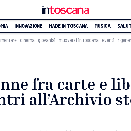
MIA
INNOVAZIONE
MADE IN TOSCANA
MUSICA
SALU
imentare
cinema
giovanisì
muoversi in toscana
eventi
rigene
nne fra carte e libr
ntri all’Archivio s