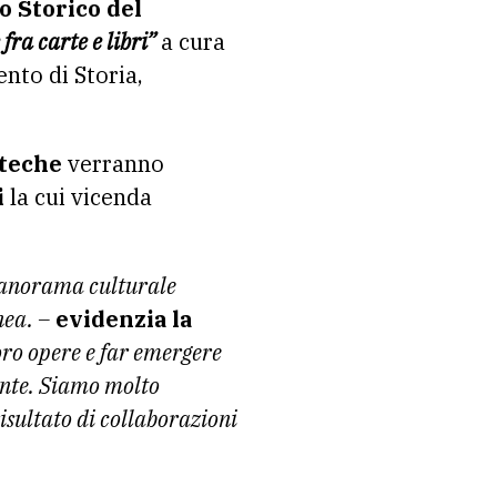
o Storico del
fra carte e libri”
a cura
ento di Storia,
oteche
verranno
i
la cui vicenda
 panorama culturale
nea. –
evidenzia la
oro opere e far emergere
ente. Siamo molto
risultato di collaborazioni