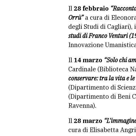
Il
28 febbraio
“Racconta
Orrù”
a cura di Eleonora
degli Studi di Cagliari), 
studi di Franco Venturi (
Innovazione Umanistica 
Il
14 marzo
“Solo chi ama
Cardinale (Biblioteca N
conservare: tra la vita e l
(Dipartimento di Scienze
(Dipartimento di Beni 
Ravenna).
Il
28 marzo
“L’immagine 
cura di Elisabetta Angr