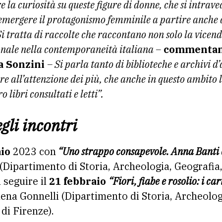
e la curiosità su queste figure di donne, che si intrav
 emergere il protagonismo femminile a partire anche d
 Si tratta di raccolte che raccontano non solo la vice
ionale nella contemporaneità italiana –
commentan
a Sonzini
– Si parla tanto di biblioteche e archivi d
e all’attenzione dei più, che anche in questo ambito le
ro libri consultati e letti”.
gli incontri
aio
2023 con
“Uno strappo consapevole. Anna Banti e
ipartimento di Storia, Archeologia, Geografia,
a seguire il
21 febbraio
“Fiori, fiabe e rosolio: i car
lena Gonnelli (Dipartimento di Storia, Archeolog
di Firenze).