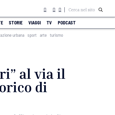
Cerca nel sito
TE
STORIE
VIAGGI
TV
PODCAST
razione urbana
sport
arte
turismo
i” al via il
torico di