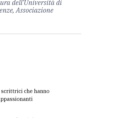
ura dell’Università di
renze, Associazione
scrittrici che hanno
 appassionanti