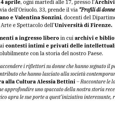
 4 aprile
, ogni martedì alle 17, presso l’
Archivi
via dell’Oriuolo, 33, prende il via
“Profili di donne 
no e Valentina Sonzini
, docenti del Dipartim
Arte e Spettacolo dell’
Università di Firenze.
enti a ingresso libero
in cui
archivi e bibli
 ai
contesti intimi e privati delle intellettual
solubilmente con la storia del nostro Paese.
accendere i riflettori su donne che hanno segnato il
contributo che hanno lasciato alla società contempora
a alla Cultura Alessia Bettini
– Raccontare le l
che approfondire uno spaccato della nostra storia rec
rico apra le sue porte a quest’iniziativa interessante, 