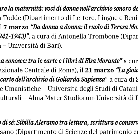
re la maternità: voci di donne nell’archivio sonoro 
 Todde (Dipartimento di Lettere, Lingue e Beni 
il
7 marzo
“Da donna a donna: il ruolo di Teresa Mot
1941-1943)”
, a cura di Antonella Trombone (Dipa
– Università di Bari).
 conosce: tra le carte e i libri di Elsa Morante”
a cur
azionale Centrale di Roma), il
21 marzo
“La gioia
e carte dell’archivio di Goliarda Sapienza
” a cura di
 Umanistiche – Università degli Studi di Catania
Culturali – Alma Mater Studiorum Università di
di sé: Sibilla Aleramo tra lettura, scrittura e conse
isano (Dipartimento di Scienze del patrimonio c