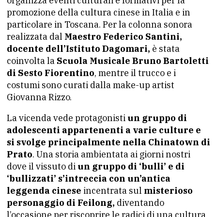
organizza eventi culturali e formativi per la
promozione della cultura cinese in Italia e in
particolare in Toscana. Per la colonna sonora
realizzata dal
Maestro Federico Santini,
docente dell’Istituto Dagomari,
è stata
coinvolta la
Scuola Musicale Bruno Bartoletti
di Sesto Fiorentino
, mentre il trucco e i
costumi sono curati dalla make-up artist
Giovanna Rizzo.
La vicenda vede protagonisti
un gruppo di
adolescenti appartenenti a varie culture e
si svolge principalmente nella Chinatown di
Prato
. Una storia ambientata ai giorni nostri
dove il vissuto di
un gruppo di ‘bulli’ e di
‘bullizzati’ s’intreccia con un’antica
leggenda cinese
incentrata sul
misterioso
personaggio di Feilong,
diventando
l’occasione per riscoprire le radici di una cultura