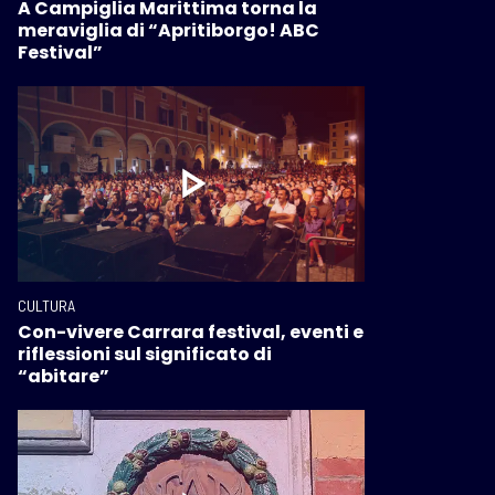
A Campiglia Marittima torna la
meraviglia di “Apritiborgo! ABC
Festival”
CULTURA
Con-vivere Carrara festival, eventi e
riflessioni sul significato di
“abitare”