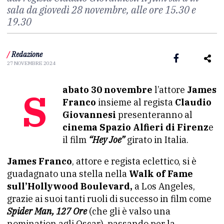
sala da giovedì 28 novembre, alle ore 15.30 e
19.30
/
Redazione
27 NOVEMBRE 2024
Sabato 30 novembre
l’attore
James
Franco
insieme al regista
Claudio
Giovannesi
presenteranno al
cinema Spazio Alfieri di Firenz
e
il film
“Hey Joe”
girato in Italia.
James Franco
, attore e regista eclettico, si è
guadagnato una stella nella
Walk of Fame
sull’Hollywood Boulevard,
a Los Angeles,
grazie ai suoi tanti ruoli di successo in film come
Spider Man, 127 Ore
(che gli è valso una
nomination agli Oscar), passando per la