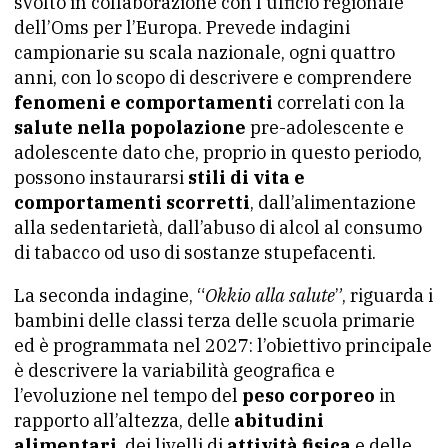
svolto in collaborazione con l’ufficio regionale
dell’Oms per l’Europa. Prevede indagini
campionarie su scala nazionale, ogni quattro
anni, con lo scopo di descrivere e comprendere
fenomeni e comportamenti
correlati con la
salute nella popolazione
pre-adolescente e
adolescente dato che, proprio in questo periodo,
possono instaurarsi
stili di vita e
comportamenti scorretti
, dall’alimentazione
alla sedentarietà, dall’abuso di alcol al consumo
di tabacco od uso di sostanze stupefacenti.
La seconda indagine, “
Okkio alla salute
”, riguarda i
bambini delle classi terza delle scuola primarie
ed è programmata nel 2027: l’obiettivo principale
è descrivere la variabilità geografica e
l’evoluzione nel tempo del
peso corporeo
in
rapporto all’altezza, delle
abitudini
alimentari
, dei livelli di
attività fisica
e delle