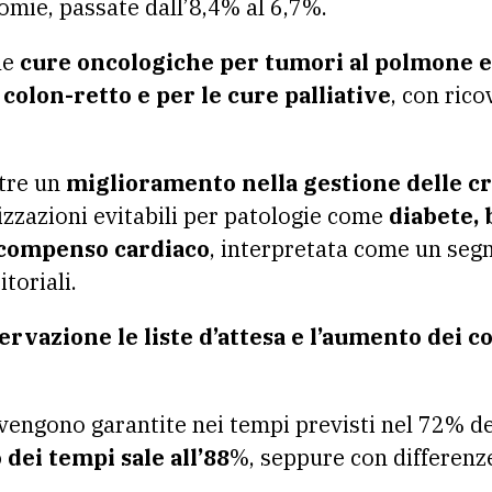
omie, passate dall’8,4% al 6,7%.
lle
cure oncologiche per tumori al polmone e 
l colon-retto e per le cure palliative
, con rico
ltre un
miglioramento nella gestione delle cr
izzazioni evitabili per patologie come
diabete,
scompenso cardiaco
, interpretata come un seg
itoriali.
ervazione le liste d’attesa e l’aumento dei co
e vengono garantite nei tempi previsti nel 72% d
 dei tempi sale all’88
%, seppure con differenze 