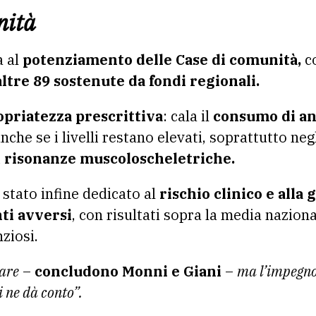
nità
 al
potenziamento delle Case di comunità,
c
altre 89 sostenute da fondi regionali.
opriatezza prescrittiva
: cala il
consumo di ant
anche se i livelli restano elevati, soprattutto ne
i
risonanze muscoloscheletriche.
 stato infine dedicato al
rischio clinico e alla 
ti avversi
, con risultati sopra la media nazion
nziosi.
are
–
concludono Monni e Giani
–
ma l’impegno è
i ne dà conto”.