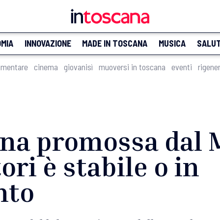
MIA
INNOVAZIONE
MADE IN TOSCANA
MUSICA
SALU
imentare
cinema
giovanisì
muoversi in toscana
eventi
rigene
na promossa dal M
ori è stabile o in
nto