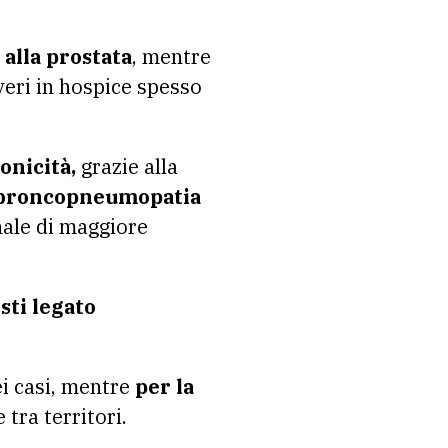
alla prostata
, mentre
veri in hospice spesso
onicità,
grazie alla
 broncopneumopatia
nale di maggiore
sti legato
ei casi, mentre
per la
tra territori.