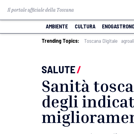
Il portale ufficiale della Toscana
AMBIENTE
CULTURA
ENOGASTRONO
Trending Topics:
Toscana Digitale
agroal
SALUTE
/
Sanità tosca
degli indicat
migliorame