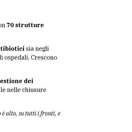
on
70 strutture
ibiotici
sia negli
gli ospedali. Crescono
gestione dei
ale nelle chiusure
 alto, su tutti i fronti, e