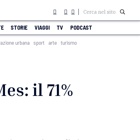
Cerca nel sito
TE
STORIE
VIAGGI
TV
PODCAST
razione urbana
sport
arte
turismo
es: il 71%