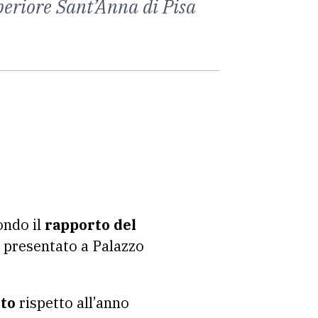
periore Sant’Anna di Pisa
ndo il
rapporto del
, presentato a Palazzo
nto
rispetto all’anno