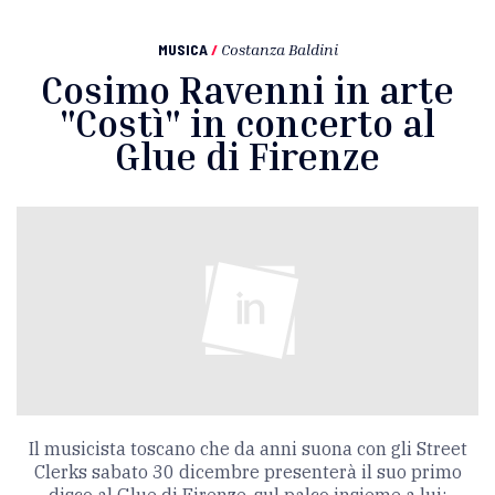
MUSICA
/
Costanza Baldini
Cosimo Ravenni in arte
"Costì" in concerto al
Glue di Firenze
Il musicista toscano che da anni suona con gli Street
Clerks sabato 30 dicembre presenterà il suo primo
disco al Glue di Firenze, sul palco insieme a lui: