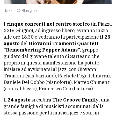
Jazz – © Blurryme
I cinque concerti nel centro storico
(in Piazza
XXIV Giugno), ad ingresso libero, avranno inizio
alle ore 18.30 e vedranno la partecipazione
il 23
agosto
del
Giovanni Tramonti Quartett
“Remembering Pepper Adams”
, gruppo
guidato dal giovane talento di Sarteano che
proprio in questa manifestazione ha potuto
iniziare ad avvicinarsi al jazz, con Giovanni
Tramonti (sax baritono), Rachele Fogu (chitarra),
Daniele Del Gobbo (pianoforte), Matteo Chimenti
(contrabbasso), Francesco Coli (batteria).
Il
24 agosto
si esibirà
The Groove Family,
una
grande famiglia di musicisti accumunati dalla
stessa passione per la musica jazz e soul, in