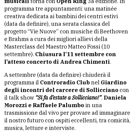
musicali
torna con
Open Ring
3a edizione. In
programma tre appuntamenti: una matinée
creativa dedicata ai bambini dei centri estivi
(data da definire), una serata classica del
progetto “Vie Nuove” con musiche di Beethoven
e Brahms a cura dei migliori allievi della
Masterclass del Maestro Matteo Fossi (10
settembre).
Chiusura l’11 settembre con
l’atteso concerto di Andrea Chimenti
.
A settembre (data da definire) chiuderà il
programma il
Controradio Club
nel
Giardino
degli incontri del carcere di Sollicciano
con
il talk show
“Si fa d’estate a Sollicciano!”
.
Daniela
Morozzi e Raffaele Palumbo
in una
trasmissione dal vivo per provare ad immaginare
il nostro futuro con ospiti eccellenti, tra comicità,
musica, letture e interviste.