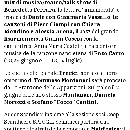
mix di musica/teatro/talk show di
Benedetto Ferrara,
la lettura “innamorata” e
ironica di
Dante con Gianmaria Vassallo, le
canzoni di Piero Ciampi con Chiara
Riondino e Alessia Arena,
il Jazz del grande
fisarmonicista Gianni Coscia
con la
cantautrice Anna Maria Castelli, il racconto in
musica della canzone napoletana di
Enzo Carro
(28,29 giugno e 11,13,14 luglio).
Lo spettacolo teatrale
Eretici
ispirato al libro
omonimo di
Tommaso Montanari
sarà proposto
da Lo Stanzone delle Apparizioni. Sul palco il 21
giugno oltre allo stesso
Montanari, Daniela
Morozzi e Stefano “Cocco” Cantini.
Auser Scandicci insieme alla sezione soci Coop
Scandicci e SPI CGIL Scandicci porterà due
spettacoli teatrali della compagnia
Mald’estro:
il