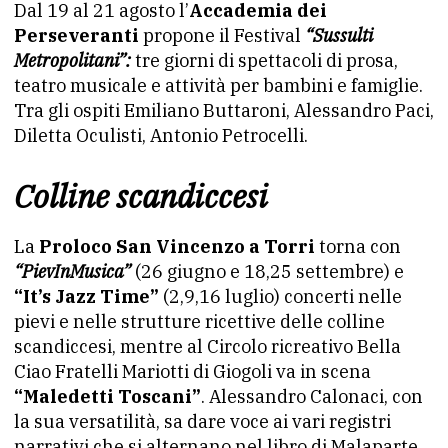
Dal 19 al 21 agosto l’
Accademia dei
Perseveranti
propone il Festival
“Sussulti
Metropolitani”:
tre giorni di spettacoli di prosa,
teatro musicale e attività per bambini e famiglie.
Tra gli ospiti Emiliano Buttaroni, Alessandro Paci,
Diletta Oculisti, Antonio Petrocelli.
Colline scandiccesi
La
Proloco San Vincenzo a Torri
torna con
“PievInMusica”
(26 giugno e 18,25 settembre) e
“It’s Jazz Time”
(2,9,16 luglio) concerti nelle
pievi e nelle strutture ricettive delle colline
scandiccesi, mentre al Circolo ricreativo Bella
Ciao Fratelli Mariotti di Giogoli va in scena
“Maledetti Toscani”
. Alessandro Calonaci, con
la sua versatilità, sa dare voce ai vari registri
narrativi che si alternano nel libro di Malaparte