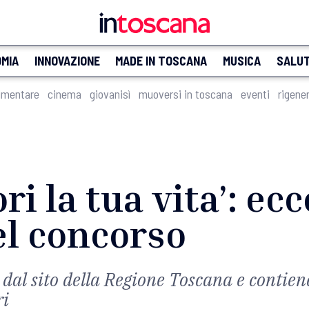
MIA
INNOVAZIONE
MADE IN TOSCANA
MUSICA
SALU
imentare
cinema
giovanisì
muoversi in toscana
eventi
rigene
ri la tua vita’: ecc
del concorso
dal sito della Regione Toscana e contiene
ri