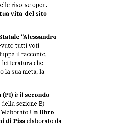
delle risorse open.
tua vita del sito
Statale “Alessandro
evuto tutti voti
luppa il racconto,
a letteratura che
o la sua meta, la
(PI) è il secondo
 della sezione B)
l’elaborato U
n libro
ni di Pisa
elaborato da