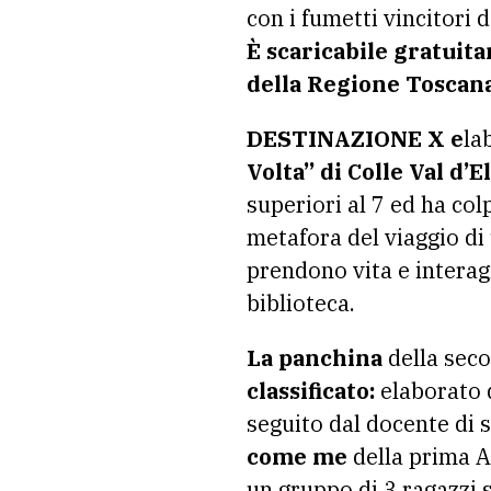
con i fumetti vincitori 
È
scaricabile gratuita
della Regione Toscana
DESTINAZIONE X e
la
Volta” di Colle Val d’El
superiori al 7 ed ha col
metafora del viaggio di 
prendono vita e interag
biblioteca.
La panchina
della seco
classificato:
elaborato d
seguito dal docente di s
come me
della prima A
un gruppo di 3 ragazzi s