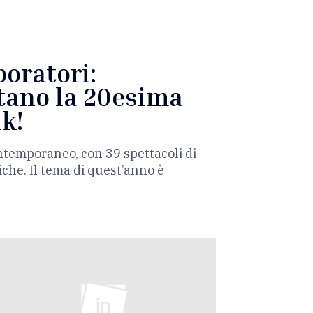
boratori:
itano la 20esima
ik!
contemporaneo, con 39 spettacoli di
che. Il tema di quest’anno è