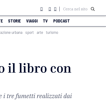
Cerca nel sito
TE
STORIE
VIAGGI
TV
PODCAST
razione urbana
sport
arte
turismo
o il libro con
 i tre fumetti realizzati dai