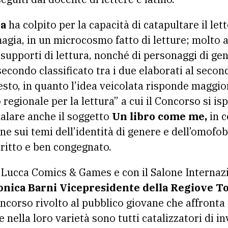
na
ha colpito per la capacità di catapultare il let
agia, in un microcosmo fatto di letture; molto
 supporti di lettura, nonché di personaggi di ge
ondo classificato tra i due elaborati al secondo
sto, in quanto l’idea veicolata risponde maggior
 regionale per la lettura” a cui il Concorso si is
nalare anche il soggetto
Un libro come me,
in c
e sui temi dell’identità di genere e dell’omofob
ritto e ben congegnato.
n Lucca Comics & Games e con il Salone Internazi
ica Barni Vicepresidente della Regiove T
ncorso rivolto al pubblico giovane che affronta 
e nella loro varietà sono tutti catalizzatori di inv