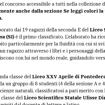
del concorso accessibile a tutti nella collezione 
mente anche dalla sezione Se leggi colori la 
.
borato dai 19 ragazzi della seconda E del
Liceo 
sa (SI)
è il primo classificato. L’elaborato ha ric
pito particolarmente per la fluidità con cui si svi
un ragazzo attraverso i libri e i personaggi dell
iscono con lui nel mondo reale, guidandolo vers
nda classe del
Liceo XXV Aprile di Pontedera 
a un gruppo di 8 studenti (4 della sezione A e 4
cienze naturali, classificatosi a pari merito con 
 classe del
Liceo Scientifico Statale Ulisse Di
eguiti dal docente di lettere e latino.