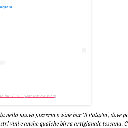
tagram
so da STING (@theofficialsting)
da nella nuova pizzeria e wine bar ‘Il Palagio’, dove p
ostri vini e anche qualche birra artigianale toscana. 