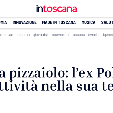
MIA
INNOVAZIONE
MADE IN TOSCANA
MUSICA
SALU
imentare
cinema
giovanisì
muoversi in toscana
eventi
rigene
 pizzaiolo: l’ex Po
tività nella sua t