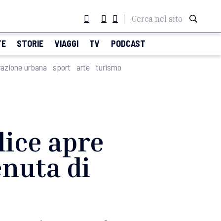
Cerca nel sito
TE
STORIE
VIAGGI
TV
PODCAST
razione urbana
sport
arte
turismo
lice apre
enuta di