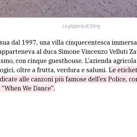
La pizzeria di Sting
 sua dal 1997, una villa cinquecentesca immersa t
apparteneva al duca Simone Vincenzo Velluti Za
smo, con cinque guesthouse. L’azienda agricola h
ogici, oltre a frutta, verdura e salumi.
Le etichet
icate alle canzoni più famose dell’ex Police, c
 e “When We Dance”.