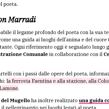
l poeta.
con Marradi
pabile il legame profondo del poeta con la sua te
ome una guida ai luoghi dell’anima e del cuore tr
tante. Ogni riferimento oggi è segnalato lungo gl
trazione Comunale
in collaborazione con il
Ce
telli con i passi dalle opere del poeta, informaz
hi:
la ferrovia Faentina e alla stazione, alla Colo
l Lamone
.
 del Mugello
ha inoltre realizzato
una guida co
il pellegrinaggio nei luoghi legati al poeta.