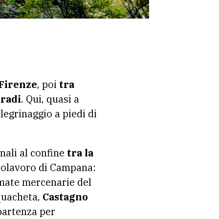
 Firenze
, poi
tra
rradi
. Qui, quasi a
legrinaggio a piedi di
rinali al confine
tra la
apolavoro di Campana:
rmate mercenarie del
cquacheta,
Castagno
 partenza per