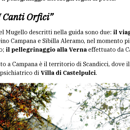
I Canti Orfici”
l Mugello descritti nella guida sono due:
il vi
no Campana e Sibilla Aleramo, nel momento più a
o;
il
pellegrinaggio alla Verna
effettuato da 
to a Campana è il territorio di Scandicci, dove 
 psichiatrico di
Villa di Castelpulci
.