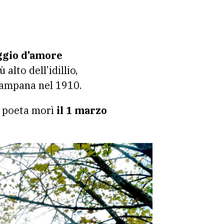
aggio d’amore
lto dell’idillio,
Campana nel 1910.
il poeta morì
il 1 marzo