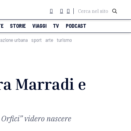
Cerca nel sito
TE
STORIE
VIAGGI
TV
PODCAST
razione urbana
sport
arte
turismo
ra Marradi e
i Orfici” videro nascere