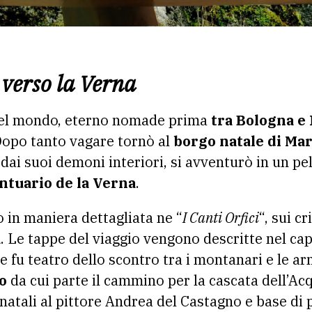
 verso la Verna
del mondo, eterno nomade prima
tra Bologna e
Dopo tanto vagare tornò al
borgo natale di Ma
dai suoi demoni interiori, si avventurò in un pel
antuario de la Verna
.
o in maniera dettagliata ne “
I Canti Orfici
“, sui c
a
. Le tappe del viaggio vengono descritte nel c
e fu teatro dello scontro tra i montanari e le a
o
da cui parte il cammino per la cascata dell’A
natali al pittore Andrea del Castagno e base di