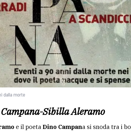
i dalla morte
o Campana-Sibilla Aleramo
eramo
e il poeta
Dino Campan
a si snoda tra i b