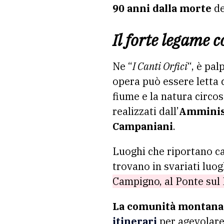
90 anni dalla morte
de
Il forte legame 
Ne “
I Canti Orfici
“, è pal
opera può essere letta c
fiume e la natura circos
realizzati dall’
Amminis
Campaniani
.
Luoghi che riportano car
trovano in svariati luog
Campigno, al Ponte su
La comunità montana
itinerari
per agevolare 