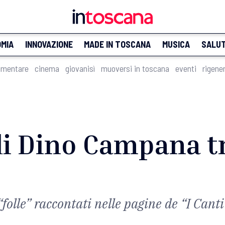
MIA
INNOVAZIONE
MADE IN TOSCANA
MUSICA
SALU
imentare
cinema
giovanisì
muoversi in toscana
eventi
rigene
di Dino Campana t
“folle” raccontati nelle pagine de “I Cant