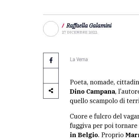
/
Raffaella Galamini
27 DICEMBRE 2022
La Verna
Poeta, nomade, cittadin
Dino Campana
, l’autor
quello scampolo di terri
Cuore e fulcro del vag
fuggiva per poi tornar
in Belgio
. Proprio
Mar