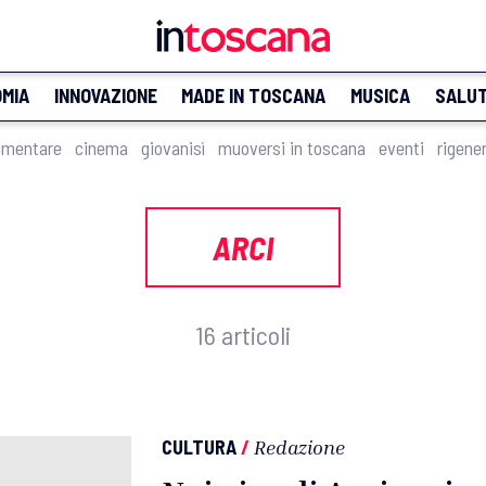
MIA
INNOVAZIONE
MADE IN TOSCANA
MUSICA
SALU
imentare
cinema
giovanisì
muoversi in toscana
eventi
rigene
ARCI
16 articoli
CULTURA
/
Redazione