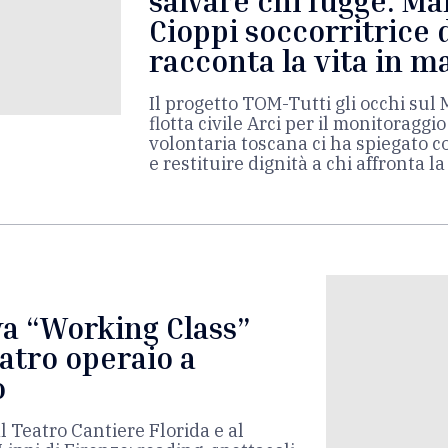
salvare chi fugge: Ma
Cioppi soccorritrice 
racconta la vita in m
Il progetto TOM-Tutti gli occhi sul
flotta civile Arci per il monitoraggi
volontaria toscana ci ha spiegato co
e restituire dignità a chi affronta l
va “Working Class”
eatro operaio a
o
l Teatro Cantiere Florida e al