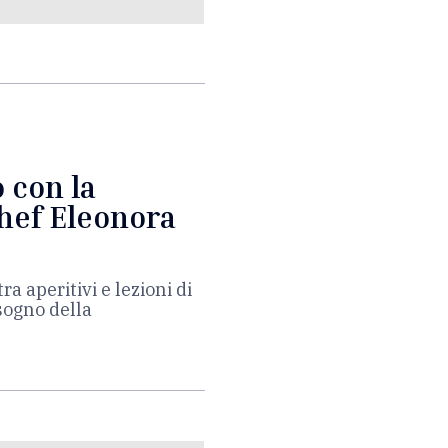
o con la
chef Eleonora
 aperitivi e lezioni di
sogno della