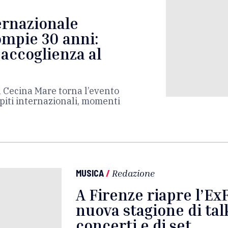
ernazionale
ompie 30 anni:
 accoglienza al
a Cecina Mare torna l’evento
piti internazionali, momenti
MUSICA
/
Redazione
A Firenze riapre l’Ex
nuova stagione di talk
concerti e dj set