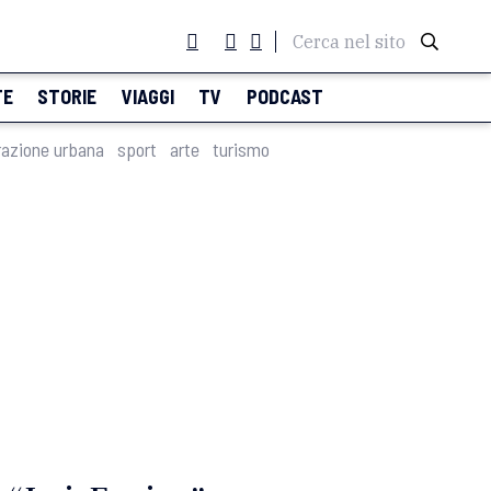
Cerca nel sito
TE
STORIE
VIAGGI
TV
PODCAST
razione urbana
sport
arte
turismo