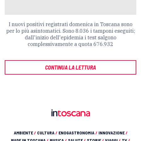
I nuovi positivi registrati domenica in Toscana sono
per lo più asintomatici. Sono 8.036 i tamponi eseguiti;
dall'inizio dell'epidemia i test salgono
complessivamente a quota 676.932
CONTINUA LA LETTURA
AMBIENTE
/
CULTURA
/
ENOGASTRONOMIA
/
INNOVAZIONE
/
MADE IN TOSCANA
/
MUSICA
/
SALUTE
/
STORIE
/
VIAGGI
/
TV
/