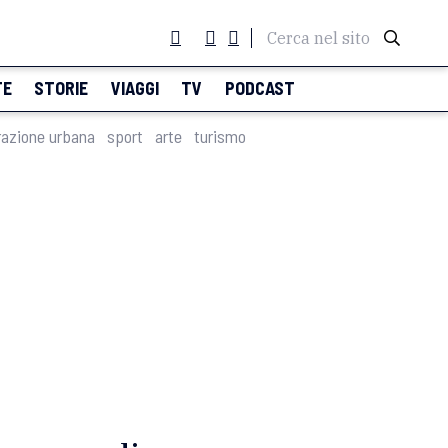
Cerca nel sito
TE
STORIE
VIAGGI
TV
PODCAST
razione urbana
sport
arte
turismo