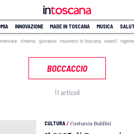
MIA
INNOVAZIONE
MADE IN TOSCANA
MUSICA
SALU
imentare
cinema
giovanisì
muoversi in toscana
eventi
rigene
BOCCACCIO
11 articoli
CULTURA
/
Costanza Baldini