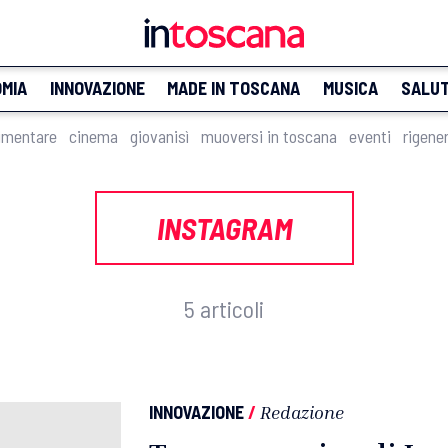
MIA
INNOVAZIONE
MADE IN TOSCANA
MUSICA
SALU
imentare
cinema
giovanisì
muoversi in toscana
eventi
rigene
INSTAGRAM
5 articoli
INNOVAZIONE
/
Redazione