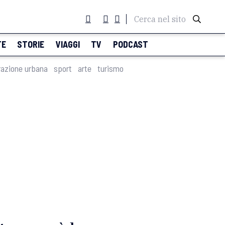
Cerca nel sito
TE
STORIE
VIAGGI
TV
PODCAST
razione urbana
sport
arte
turismo