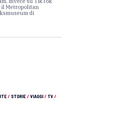
am, invece su TikTok
, il Metropolitan
ijksmuseum di
UTE
/
STORIE
/
VIAGGI
/
TV
/