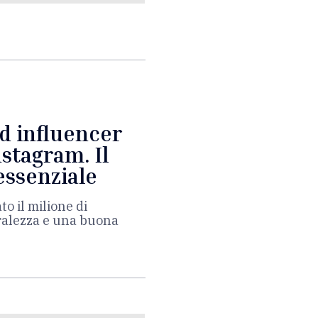
od influencer
stagram. Il
’essenziale
o il milione di
uralezza e una buona