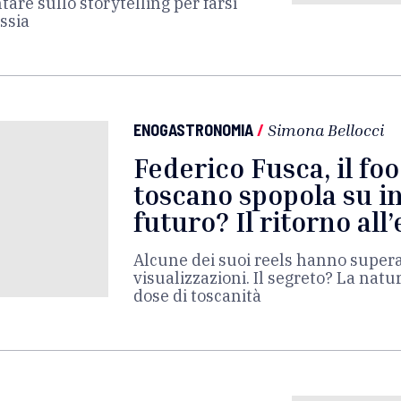
are sullo storytelling per farsi
ssia
ENOGASTRONOMIA
/
Simona Bellocci
Federico Fusca, il fo
toscano spopola su in
futuro? Il ritorno all
Alcune dei suoi reels hanno superat
visualizzazioni. Il segreto? La nat
dose di toscanità