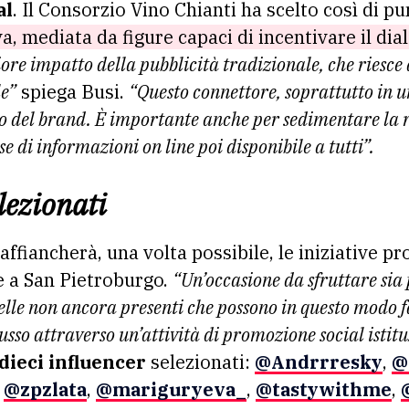
al
. Il Consorzio Vino Chianti ha scelto così di p
va, mediata da figure capaci di incentivare il dia
e impatto della pubblicità tradizionale, che riesce 
le”
spiega Busi.
“Questo connettore, soprattutto in 
to del brand. È importante anche per sedimentare la 
e di informazioni on line poi disponibile a tutti”.
lezionati
ffiancherà, una volta possibile, le iniziative p
 a San Pietroburgo.
“Un’occasione da sfruttare sia 
lle non ancora presenti che possono in questo modo fa
sso attraverso un’attività di promozione social istit
 dieci influencer
selezionati:
@Andrrresky
,
@
,
@zpzlata
,
@mariguryeva_
,
@tastywithme
,