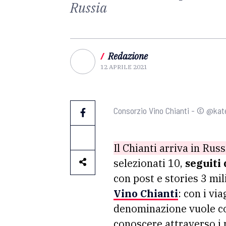
Russia
/
Redazione
12 APRILE 2021
Consorzio Vino Chianti - © @kat
Il Chianti arriva in Rus
selezionati 10,
seguiti 
con post e stories 3 mi
Vino Chianti
: con i vi
denominazione vuole con
conoscere attraverso i p