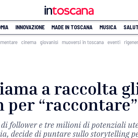
MIA
INNOVAZIONE
MADE IN TOSCANA
MUSICA
SALU
imentare
cinema
giovanisì
muoversi in toscana
eventi
rigene
hiama a raccolta gl
 per “raccontare” 
di follower e tre milioni di potenziali ut
, decide di puntare sullo storytelling pe