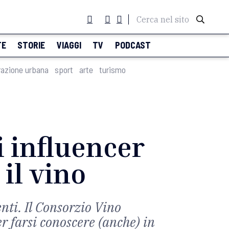
Cerca nel sito
TE
STORIE
VIAGGI
TV
PODCAST
razione urbana
sport
arte
turismo
i influencer
il vino
enti. Il Consorzio Vino
r farsi conoscere (anche) in