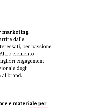
r marketing
artire dalle
nteressati, per passione
. Altro elemento
 migliori engagement
zionale degli
a al brand.
tare e materiale per