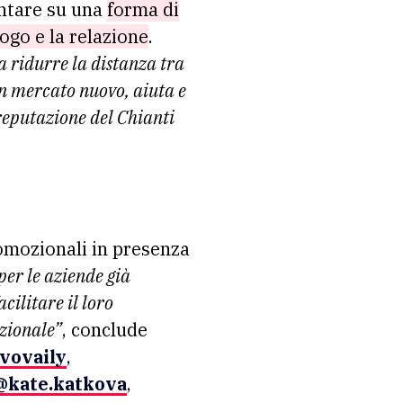
untare su una
forma di
logo e la relazione
.
a ridurre la distanza tra
un mercato nuovo, aiuta e
reputazione del Chianti
romozionali in presenza
per le aziende già
cilitare il loro
uzionale”
, conclude
vovaily
,
@kate.katkova
,