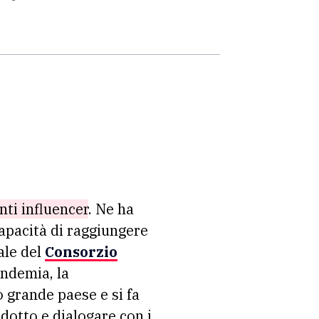
nti influencer
. Ne ha
capacità di raggiungere
ale del
Consorzio
andemia, la
 grande paese e si fa
odotto e dialogare con i