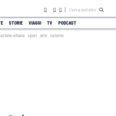
Cerca nel sito
TE
STORIE
VIAGGI
TV
PODCAST
razione urbana
sport
arte
turismo