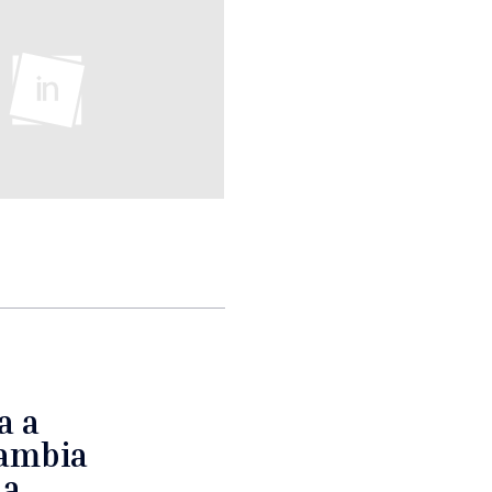
a a
ambia
na