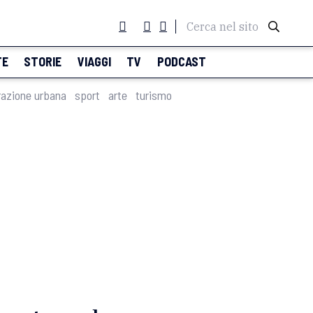
Cerca nel sito
TE
STORIE
VIAGGI
TV
PODCAST
razione urbana
sport
arte
turismo