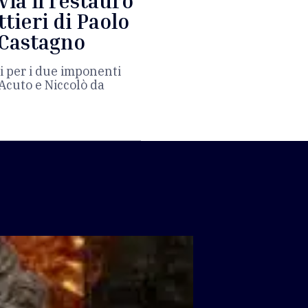
via il restauro
tieri di Paolo
 Castagno
i per i due imponenti
Acuto e Niccolò da