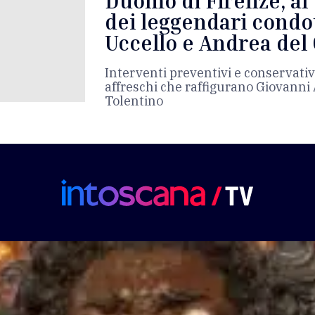
Duomo di Firenze, al 
dei leggendari condot
Uccello e Andrea del
Interventi preventivi e conservativ
affreschi che raffigurano Giovanni 
Tolentino