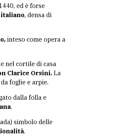
 1440, ed è forse
italiano
, densa di
o,
inteso come opera a
 nel cortile di casa
n Clarice Orsini.
La
da foglie e arpie.
ato dalla folla e
cana
.
spada) simbolo delle
zionalità
.