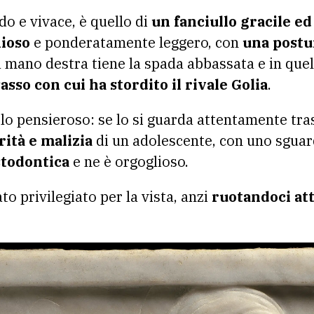
do e vivace, è quello di
un fanciullo gracile e
ioso
e ponderatamente leggero, con
una postur
a mano destra tiene la spada abbassata e in quel
sasso con cui ha stordito il rivale Golia
.
solo pensieroso: se lo si guarda attentamente tr
rità e malizia
di un adolescente, con uno sgua
stodontica
e ne è orgoglioso.
to privilegiato per la vista, anzi
ruotandoci att