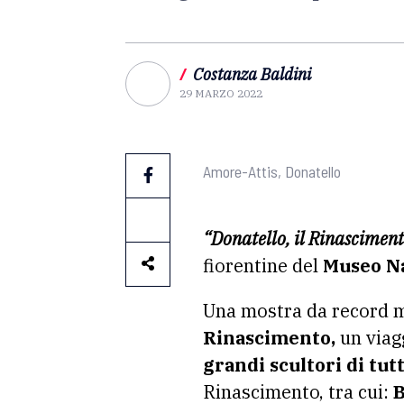
/
Costanza Baldini
29 MARZO 2022
Amore-Attis, Donatello
“Donatello, il Rinascimen
fiorentine del
Museo Na
Una mostra da record m
Rinascimento,
un viagg
grandi scultori di tutt
Rinascimento, tra cui:
B