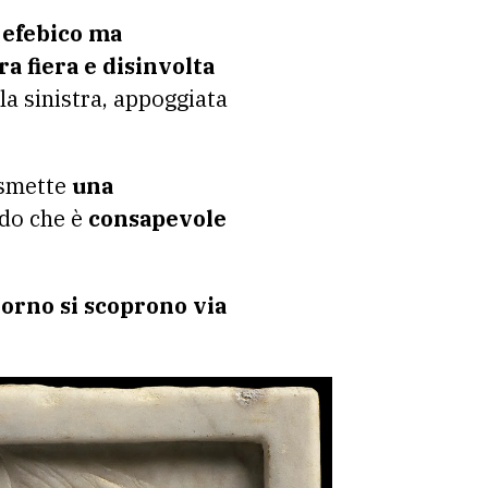
d efebico ma
a fiera e disinvolta
la sinistra, appoggiata
asmette
una
rdo che è
consapevole
orno si scoprono via