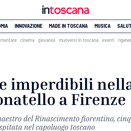
MIA
INNOVAZIONE
MADE IN TOSCANA
MUSICA
SALU
imentare
cinema
giovanisì
muoversi in toscana
eventi
rigene
e imperdibili nell
natello a Firenze
maestro del Rinascimento fiorentino, cin
ospitata nel capoluogo toscano