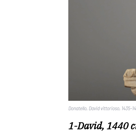
Donatello, David vittorioso, 1435-
1-David, 1440 ci