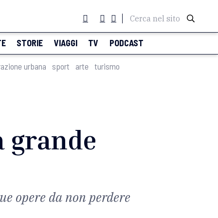
Cerca nel sito
TE
STORIE
VIAGGI
TV
PODCAST
razione urbana
sport
arte
turismo
a grande
que opere da non perdere