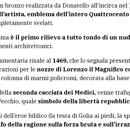
in bronzo realizzata da Donatello all’incirca nel
ll’artista, emblema dell’intero Quattrocento 
mpletamente svelati.
Roma
è il primo rilievo a tutto tondo di un nud
menti architettonici.
mentaria risale al
1469,
che lo segnala presente
razioni per le
nozze di Lorenzo il Magnifico co
 colonna di marmi policromi, decorata alla base 
della
seconda cacciata dei Medici,
venne trafug
Vecchio, quale
simbolo della libertà repubbli
i dell’eroe biblico (la testa di Golia ai piedi, la 
fo della ragione sulla forza bruta e sull’irra