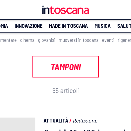
MIA
INNOVAZIONE
MADE IN TOSCANA
MUSICA
SALU
imentare
cinema
giovanisì
muoversi in toscana
eventi
rigene
TAMPONI
85 articoli
ATTUALITÀ
/
Redazione