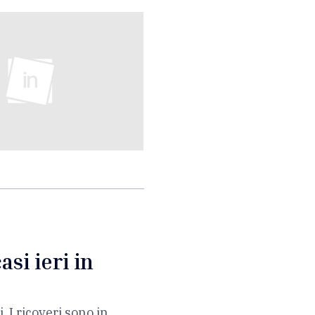
asi ieri in
 I ricoveri sono in