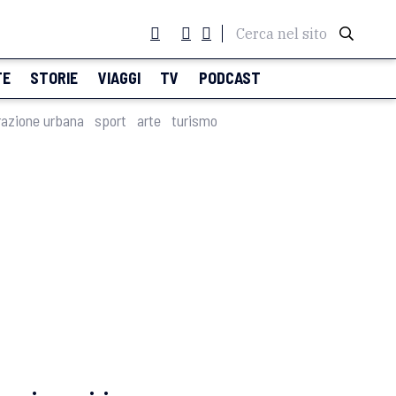
Cerca nel sito
TE
STORIE
VIAGGI
TV
PODCAST
razione urbana
sport
arte
turismo