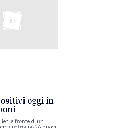
ositivi oggi in
poni
ieri a fronte di un
rano purtroppo 26 nuovi