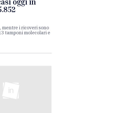
asi oggi in
5.852
, mentre i ricoveri sono
913 tamponi molecolari e