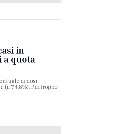
casi in
i a quota
entuale di dosi
 (il 74,8%). Purtroppo