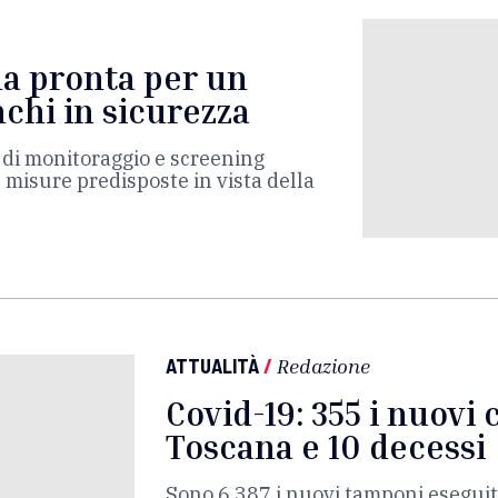
na pronta per un
nchi in sicurezza
 di monitoraggio e screening
e misure predisposte in vista della
ATTUALITÀ
/
Redazione
Covid-19: 355 i nuovi c
Toscana e 10 decessi
Sono 6.387 i nuovi tamponi eseguiti.