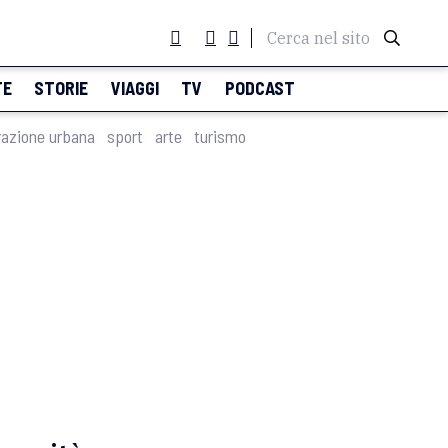
Cerca nel sito
TE
STORIE
VIAGGI
TV
PODCAST
razione urbana
sport
arte
turismo