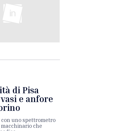
ità di Pisa
 vasi e anfore
orino
to con uno spettrometro
n macchinario che