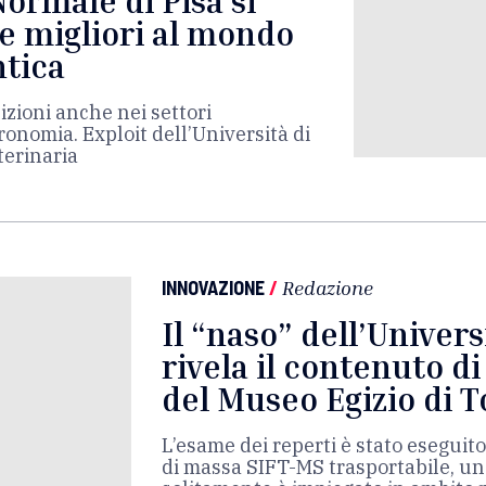
Normale di Pisa si
e migliori al mondo
ntica
zioni anche nei settori
ronomia. Exploit dell’Università di
terinaria
INNOVAZIONE
/
Redazione
Il “naso” dell’Univers
rivela il contenuto di
del Museo Egizio di T
L’esame dei reperti è stato esegui
di massa SIFT-MS trasportabile, u