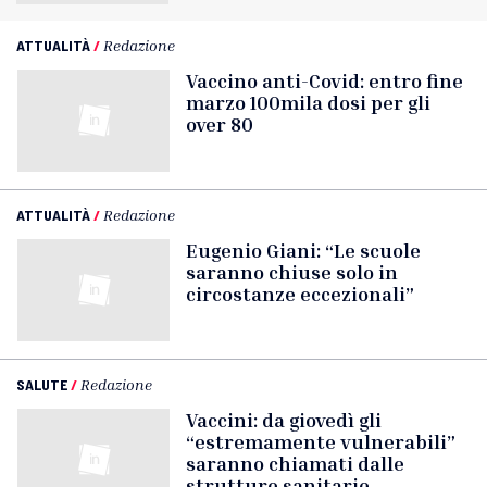
ATTUALITÀ
/
Redazione
Vaccino anti-Covid: entro fine
marzo 100mila dosi per gli
over 80
ATTUALITÀ
/
Redazione
Eugenio Giani: “Le scuole
saranno chiuse solo in
circostanze eccezionali”
SALUTE
/
Redazione
Vaccini: da giovedì gli
“estremamente vulnerabili”
saranno chiamati dalle
strutture sanitarie