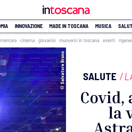
MIA
INNOVAZIONE
MADE IN TOSCANA
MUSICA
SALU
imentare
cinema
giovanisì
muoversi in toscana
eventi
rigene
© Salvatore Bruno
SALUTE
/
L
Covid, 
la 
Astra