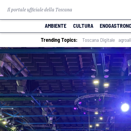
Il portale ufficiale della Toscana
AMBIENTE
CULTURA
ENOGASTRONO
Trending Topics:
Toscana Digitale
agroal