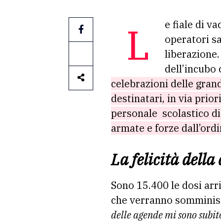
Le fiale di vaccino contro il Covid arrivano nelle cabine, vengono consegnate agli
operatori sa
liberazione.
dell’incubo
celebrazioni delle gran
destinatari, in via prior
personale scolastico di
armate e forze dall’ordi
La felicità della
Sono 15.400 le dosi arr
che verranno somminist
delle agende mi sono subit