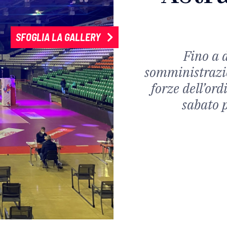
SFOGLIA LA GALLERY
Fino a 
somministrazio
forze dell’ord
sabato 