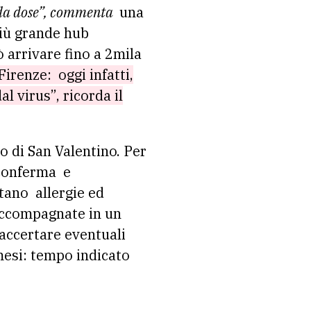
nda dose”, commenta
una
 più grande hub
 arrivare fino a 2mila
Firenze: oggi infatti,
l virus”, ricorda il
 di San Valentino. Per
 conferma e
rtano allergie ed
accompagnate in un
accertare eventuali
 mesi: tempo indicato