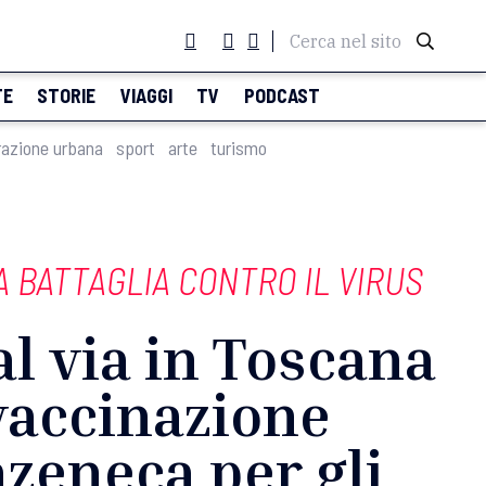
Cerca nel sito
TE
STORIE
VIAGGI
TV
PODCAST
razione urbana
sport
arte
turismo
A BATTAGLIA CONTRO IL VIRUS
al via in Toscana
vaccinazione
zeneca per gli