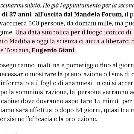
accinarmi subito. Ho già l’appuntamento per la seco
 di 37 anni all’uscita dal Mandela Forum
, il
 vaccinerà 500 persone, da domani mille, ma può
egime.
Una data simbolica per il luogo iconico di 
to Madiba e oggi la scienza ci aiuta a liberarci da
ne Toscana,
Eugenio Giani
.
seguiranno mattina e pomeriggio fino al giorno
necessario mostrare la prenotazione o l’sms di
informato e il foglio di anamnesi in cui si acce
opo la somministrazione, le persone verranno 
 cabine dove dovranno aspettare 15 minuti per 
richiamo sarà effettuato dopo 84 giorni, quasi tre
enziarne l’efficacia e la protezione.