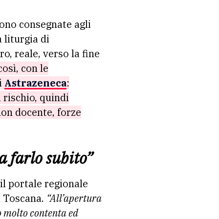
liturgia di
o, reale, verso la fine
così, con le
i
Astrazeneca
:
a rischio, quindi
non docente, forze
a farlo subito”
il portale regionale
a Toscana.
“All’apertura
no molto contenta ed