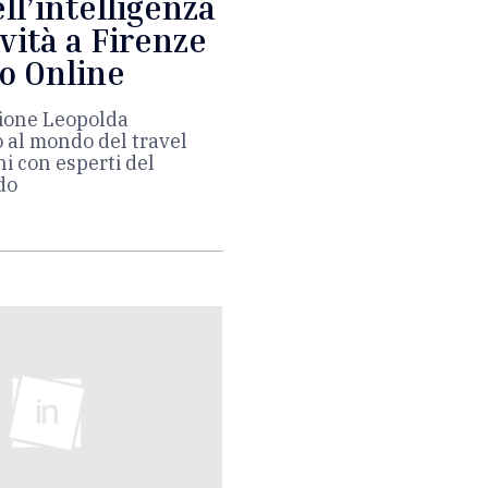
ll’intelligenza
ovità a Firenze
mo Online
zione Leopolda
 al mondo del travel
ni con esperti del
do