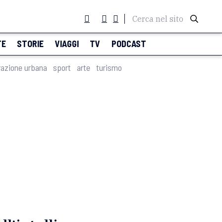
Cerca nel sito
TE
STORIE
VIAGGI
TV
PODCAST
razione urbana
sport
arte
turismo