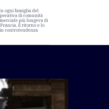
In ogni famiglia del
operativa di comunità
mmerciale più longeva di
Francia, il ritorno e lo
 in controtendenza