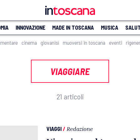
MIA
INNOVAZIONE
MADE IN TOSCANA
MUSICA
SALU
imentare
cinema
giovanisì
muoversi in toscana
eventi
rigene
VIAGGIARE
21 articoli
VIAGGI
/
Redazione