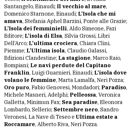
Santangelo, Einaudi;
Il vecchio al mare
,
Domenico Starnone, Einaudi;
L’Isola che mi
amava
, Stefania Aphel Barzini, Ponte alle Grazie;
L’Isola dei femminielli
, Aldo Simeone, Fazi
Editore;
L’isola di Elsa
, Silvia Grossi, Libri
Dell’Arco;
L’ultima crociera
, Chiara Clini,
Piemme;
L’Ultima isola
, Claudio Galassi,
Edizioni Clandestine;
La stagione
, Marco Raio,
Bompiani;
Le navi perdute del Capitano
Franklin
, Luigi Guarnieri, Einaudi;
L’isola dove
volano le femmine
, Marta Lamalfa, Neri Pozza;
Oro puro
, Fabio Genovesi, Mondadori;
Paradiso
,
Michele Masneri, Adelphi;
Pelleossa
, Veronica
Galletta, Minimun Fax;
Sea paradise
, Eleonora
Lombardo, Sellerio;
Settembre nero
, Sandro
Veronesi, La Nave di Teseo e
Ultima estate a
Roccamare
, Alberto Riva, Neri Pozza.