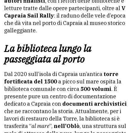
autori finalisti
, con i lettori delle biblioteche e
letture tratte dalle opere partecipanti, oltre al
V
Capraia Sail Rally
: il raduno delle vele d’epoca
che dà vita nel porto di Capraia al museo storico
galleggiante.
La biblioteca lungo la
passeggiata al porto
Dal 2020 sull’isola di Capraia un’antica
torre
fortificata del 1500
a picco sul mare ospita la
biblioteca comunale con circa
500 volumi
. È
presente pure un centro di documentazione
dedicato a Capraia con
documenti archivistici
che ne raccontano la storia. Attualmente, per i
lavori di restauro della Torre, la biblioteca si è
trasferita “
al mare
”,
nell’Oblò
, una struttura sul