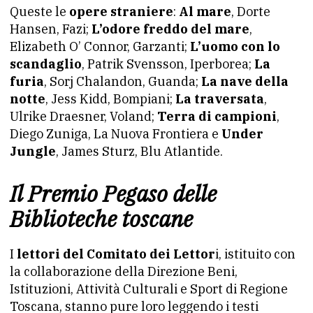
Queste le
opere straniere
:
Al mare
, Dorte
Hansen, Fazi;
L’odore freddo del mare
,
Elizabeth O’ Connor, Garzanti;
L’uomo con lo
scandaglio
, Patrik Svensson, Iperborea;
La
furia
, Sorj Chalandon, Guanda;
La nave della
notte
, Jess Kidd, Bompiani;
La traversata
,
Ulrike Draesner, Voland;
Terra di campioni
,
Diego Zuniga, La Nuova Frontiera e
Under
Jungle
, James Sturz, Blu Atlantide.
Il Premio Pegaso delle
Biblioteche toscane
I
lettori del Comitato dei Lettor
i, istituito con
la collaborazione della Direzione Beni,
Istituzioni, Attività Culturali e Sport di Regione
Toscana, stanno pure loro leggendo i testi