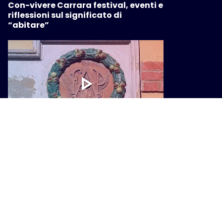
Con-vivere Carrara festival, eventi e
riflessioni sul significato di
“abitare”
CULTURA
Cento anni della FAP, una mostra
racconta il trenino che cambiò la
Montagna Pistoiese