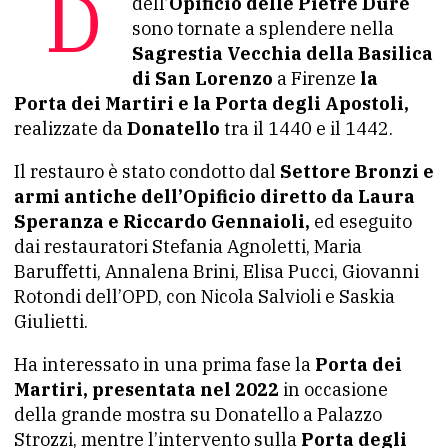
Dopo un accurato restauro a cura
dell’
Opificio delle Pietre Dure
sono tornate a splendere nella
Sagrestia Vecchia della Basilica
di San Lorenzo
a Firenze
la
Porta dei Martiri e la Porta degli Apostoli,
realizzate da
Donatello
tra il 1440 e il 1442.
Il restauro è stato condotto dal
Settore Bronzi e
armi antiche dell’Opificio diretto da Laura
Speranza e Riccardo Gennaioli,
ed eseguito
dai restauratori Stefania Agnoletti, Maria
Baruffetti, Annalena Brini, Elisa Pucci, Giovanni
Rotondi dell’OPD, con Nicola Salvioli e Saskia
Giulietti.
Ha interessato in una prima fase la
Porta dei
Martiri, presentata nel 2022
in occasione
della grande mostra su Donatello a Palazzo
Strozzi, mentre l’intervento sulla
Porta degli