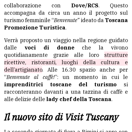
collaborazione con
Dove/RCS
. Questo
accompagna da circa un anno il progetto sul
turismo femminile “
Benvenute”
ideato da
Toscana
Promozione Turistica
.
Verrà proposto un viaggio nella regione guidato
dalle
voci di donne
che la vivono
quotidianamente grazie alle loro
strutture
ricettive, ristoranti, luoghi della cultura e
dell’artigianato
. Alle 16.30 spazio anche per
“
Benvenute al caffè!
”: un momento in cui le
imprenditrici toscane del turismo
si
racconteranno davanti a una tazzina di caffè e
alle delizie delle
lady chef della Toscana
.
Il nuovo sito di Visit Tuscany
La seconda giornata di fiera a Rimini si apre con