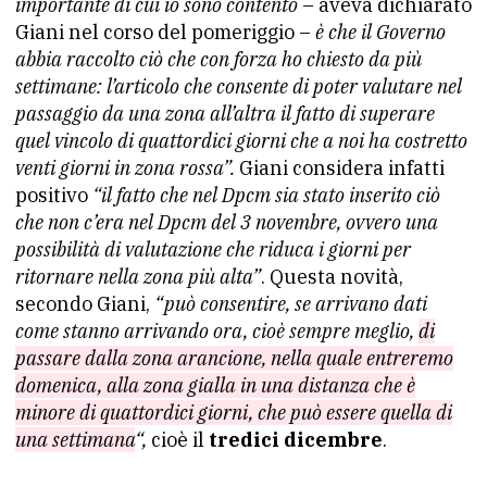
importante di cui io sono contento
– aveva dichiarato
Giani nel corso del pomeriggio –
è che il Governo
abbia raccolto ciò che con forza ho chiesto da più
settimane: l’articolo che consente di poter valutare nel
passaggio da una zona all’altra il fatto di superare
quel vincolo di quattordici giorni che a noi ha costretto
venti giorni in zona rossa”.
Giani considera infatti
positivo
“il fatto che nel Dpcm sia stato inserito ciò
che non c’era nel Dpcm del 3 novembre, ovvero una
possibilità di valutazione che riduca i giorni per
ritornare nella zona più alta”
. Questa novità,
secondo Giani,
“può consentire, se arrivano dati
come stanno arrivando ora, cioè sempre meglio,
di
passare dalla zona arancione, nella quale entreremo
domenica, alla zona gialla in una distanza che è
minore di quattordici giorni, che può essere quella di
una settimana
“,
cioè il
tredici dicembre
.