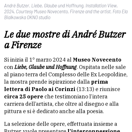
André Butzer. Liebe, Glaube und Hoffnung, Installation View,
2024, Courtesy Museo Novecento, Firenze and the artist. Foto Ela
Bialkowska OKNO studio
Le due mostre di André Butzer
a Firenze
Si inizia il 1° marzo 2024 al
Museo Novecento
con
Liebe, Glaube und Hoffnung
. Ospitata nelle sale
al piano terra del Complesso delle Ex Leopoldine,
la mostra prende ispirazione dalla
prima
lettera di Paolo ai Corinzi
(13:13) e riunisce
circa 25 opere
che testimoniano l’intera
carriera dell’artista, che oltre al disegno e alla
pittura e si è dedicato anche alla poesia.
La selezione delle opere, effettuata insieme a
Butzer, vuole presentare
l’interconnessione