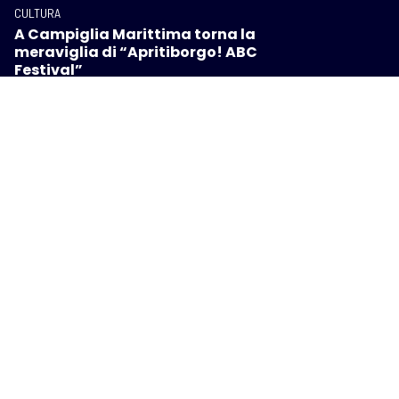
CULTURA
A Campiglia Marittima torna la
meraviglia di “Apritiborgo! ABC
Festival”
CULTURA
Con-vivere Carrara festival, eventi e
riflessioni sul significato di
“abitare”