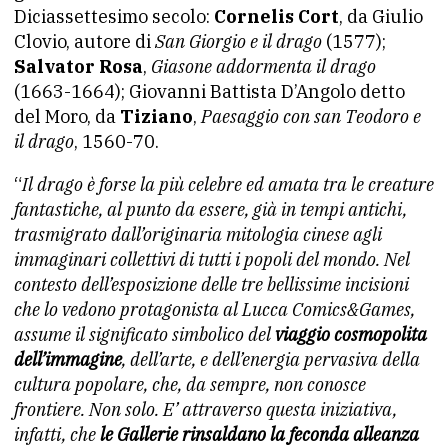
Diciassettesimo secolo:
Cornelis Cort
, da Giulio
Clovio, autore di
San Giorgio e il drago
(1577);
Salvator Rosa
,
Giasone addormenta il drago
(1663-1664); Giovanni Battista D’Angolo detto
del Moro, da
Tiziano
,
Paesaggio con san Teodoro e
il drago
, 1560-70.
“
Il drago è forse la più celebre ed amata tra le creature
fantastiche, al punto da essere, già in tempi antichi,
trasmigrato dall’originaria mitologia cinese agli
immaginari collettivi di tutti i popoli del mondo. Nel
contesto dell’esposizione delle tre bellissime incisioni
che lo vedono protagonista al Lucca Comics&Games,
assume il significato simbolico del
viaggio cosmopolita
dell’immagine
, dell’arte, e dell’energia pervasiva della
cultura popolare, che, da sempre, non conosce
frontiere. Non solo. E’ attraverso questa iniziativa,
infatti, che
le Gallerie rinsaldano la feconda alleanza