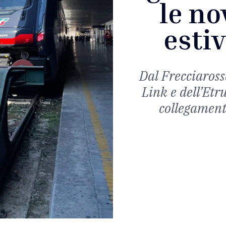
le no
estiv
Dal Frecciarossa
Link e dell’Etr
collegamenti