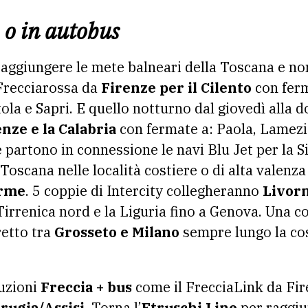
 o in autobus
raggiungere le mete balneari della Toscana e no
 Frecciarossa da
Firenze per il Cilento
con ferm
tola e Sapri. E quello notturno dal giovedì alla
enze e la Calabria
con fermate a: Paola, Lamez
 partono in connessione le navi Blu Jet per la S
 Toscana nelle località costiere o di alta valen
erme
. 5 coppie di Intercity collegheranno
Livorn
irrenica nord e la Liguria fino a Genova. Una co
retto tra
Grosseto e Milano
sempre lungo la cos
luzioni
Freccia + bus
come il FrecciaLink da Fir
rugia/Assisi.
Torna l’
Etruschi Line
per raggiu