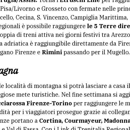
 Pisa/Livorno e Grosseto con fermate nelle princi
ncello, Cecina, S. Vincenzo, Campiglia Marittima, 
regionali è possibile raggiungere
le 5 Terre di
oppia di treni attiva nei giorni festivi tra Arezz
a adriatica è raggiungibile direttamente da Fire
legano Firenze e
Rimini
passando per il Mugello.
tagna
e località di montagna si potrà lasciare a casa i
tigiose mete turistiche. Nel fine settimana si a
ciarossa Firenze-Torino
per raggiungere le m
tà per i viaggiatori prosegue grazie ai colleg
enze portano a
Cortina, Courmayeur, Madonna
e Val di Fassa. Con i Link di Trenitalia Regiona