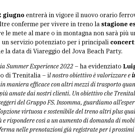
2 giugno
entrerà in vigore il nuovo orario ferrov
ltre conferme per vivere in treno la
stagione e
e le mete al mare o in montagna non sarà più un
 un servizio potenziato per i principali
concert
e la data di Viareggio del Jova Beach Party.
talia Summer Experience 2022
– ha evidenziato
Lui
 di Trenitalia – i
l nostro obiettivo è valorizzare e
i
n maniera efficace con altri mezzi di trasporto quan
più amate dai nostri clienti. Un obiettivo che Trenita
seggeri del Gruppo FS. Insomma, guardiamo all’esperi
opzione virtuosa e sostenibile del treno altri plus qua
à e rispondere così a un aumento di domanda di mobil
rma nelle prenotazioni già registrate per i prossimi