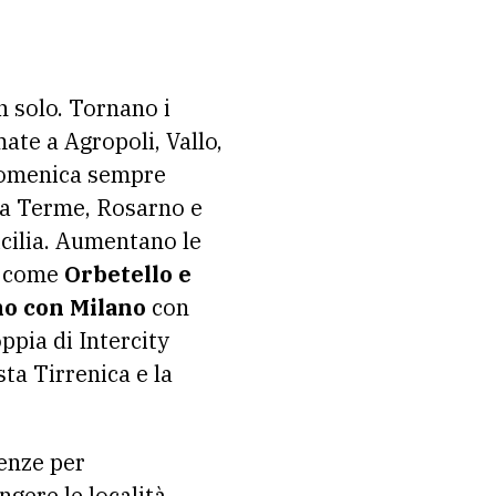
n solo. Tornano i
ate a Agropoli, Vallo,
 domenica sempre
ia Terme, Rosarno e
icilia. Aumentano le
za come
Orbetello e
o con Milano
con
ppia di Intercity
ta Tirrenica e la
enze per
ngere le località