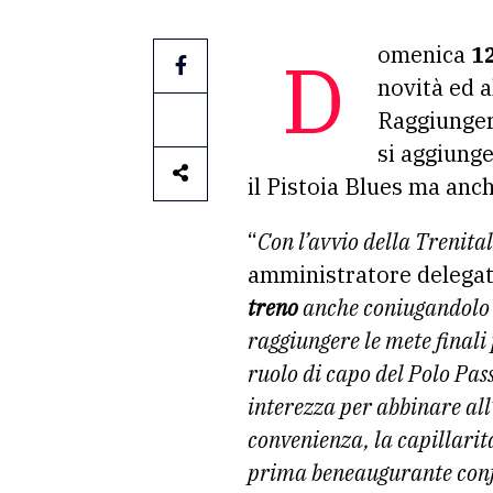
Domenica
1
novità ed a
Raggiunger
si aggiunge
il Pistoia Blues ma anch
“
Con l’avvio della Treni
amministratore delegato
treno
anche coniugandolo i
raggiungere le mete finali 
ruolo di capo del Polo Pas
interezza per abbinare all’
convenienza, la capillarit
prima beneaugurante confe