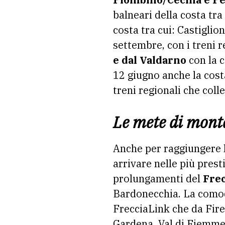
balneari della costa tra
costa tra cui: Castiglio
settembre, con i treni 
e dal Valdarno
con la c
12 giugno anche la cost
treni regionali che col
Le mete di mon
Anche per raggiungere l
arrivare nelle più pres
prolungamenti del
Frec
Bardonecchia. La comodi
FrecciaLink che da Fir
Gardena, Val di Fiemme 