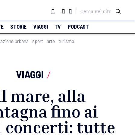
Cerca nel sito
TE
STORIE
VIAGGI
TV
PODCAST
razione urbana
sport
arte
turismo
VIAGGI
/
l mare, alla
tagna fino ai
 concerti: tutte