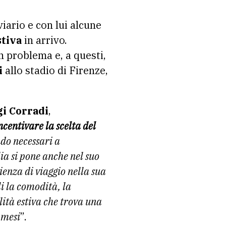
iario e con lui alcune
stiva
in arrivo.
 problema e, a questi,
i
allo stadio di Firenze,
gi Corradi
,
ncentivare la scelta del
do necessari a
lia si pone anche nel suo
enza di viaggio nella sua
li la comodità, la
ità estiva che trova una
 mesi
”.