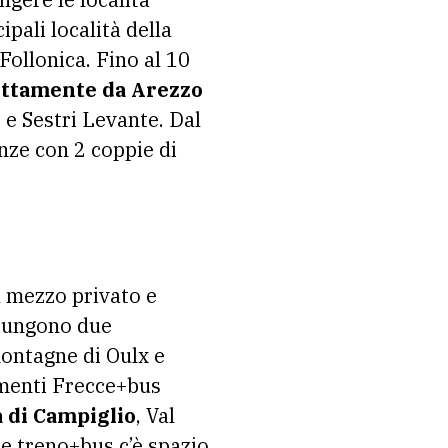
pali località della
Follonica. Fino al 10
rettamente da Arezzo
o e Sestri Levante. Dal
nze con 2 coppie di
l mezzo privato e
ggiungono due
ontagne di Oulx e
amenti Frecce+bus
 di Campiglio
, Val
le treno+bus c’è spazio