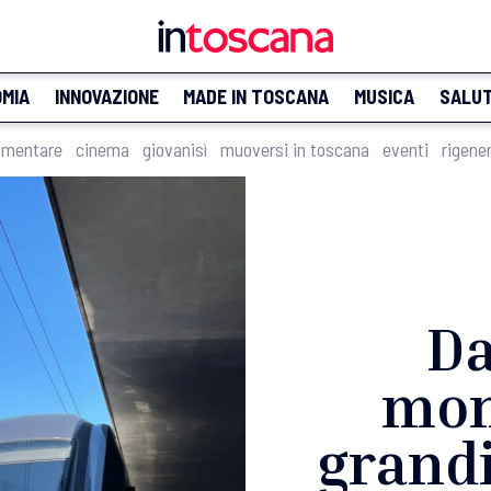
MIA
INNOVAZIONE
MADE IN TOSCANA
MUSICA
SALU
imentare
cinema
giovanisì
muoversi in toscana
eventi
rigene
Da
mon
grandi