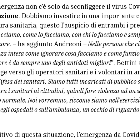
rgenza non c’è solo da sconfiggere il virus Co
azione
. Dobbiamo investire in una importante
ra sanitaria, questo l’auspicio di entrambi i pre
acciamo, come lo facciamo, con chi lo facciamo è semp
more.
– ha aggiunto Andreoni
– Nelle persone che c
anza intesa come ignorare cosa facciamo e come funzi
ere è da sempre uno degli antidoti migliori
”. Bettini
gge verso gli operatori sanitari e i volontari in 
ifesa dei sanitari. Siamo tutti incaricati di pubblico 
ra i sanitari ai cittadini, quindi fare violenza ad un s
 normale. Noi vorremmo, siccome siamo nell’esercizio
egli ospedali o sull’ambulanza, un occhio di riguardo
itivo di questa situazione, l’emergenza da Covi