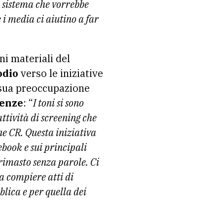
un sistema che vorrebbe
 i media ci aiutino a far
ni materiali del
odio
verso le iniziative
 sua preoccupazione
renze
: “
I toni si sono
attività di screening che
e CR. Questa iniziativa
ebook e sui principali
 rimasto senza parole. Ci
a compiere atti di
blica e per quella dei