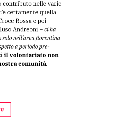
o contributo nelle varie
c’è certamente quella
 Croce Rossa e poi
cluso Andreoni –
ci ha
 solo nell’area fiorentina
spetto a periodo pre-
ci
il volontariato non
a nostra comunità
.
TO