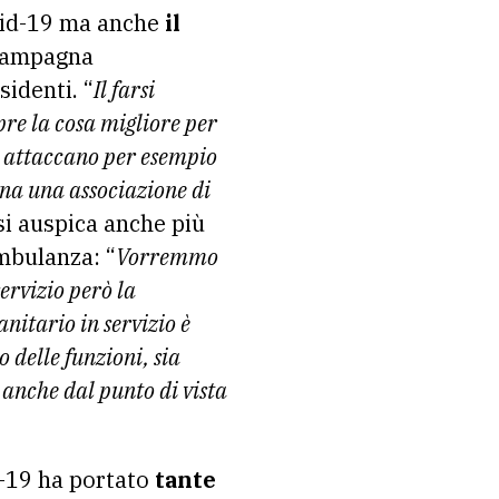
vid-19 ma anche
il
 campagna
sidenti. “
Il farsi
re la cosa migliore per
i attaccano per esempio
ona una associazione di
 si auspica anche più
ambulanza: “
Vorremmo
servizio però la
anitario in servizio è
 delle funzioni, sia
 anche dal punto di vista
d-19 ha portato
tante