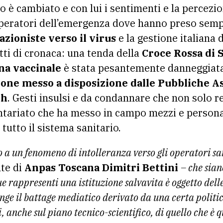
 è cambiato e con lui i sentimenti e la percezio
operatori dell’emergenza dove hanno preso semp
azioniste verso il virus
e la gestione italiana 
tti di cronaca: una tenda della
Croce Rossa di S
na vaccinale
è stata pesantemente danneggiata
one messo a disposizione dalle Pubbliche As
gh
. Gesti insulsi e da condannare che non solo 
ontariato che ha messo in campo mezzi e persona
utto il sistema sanitario.
o a un fenomeno di intolleranza verso gli operatori sa
te di
Anpas Toscana Dimitri Bettini
– che sian
e rappresenti una istituzione salvavita è oggetto delle
iunge il battage mediatico derivato da una certa polit
i, anche sul piano tecnico-scientifico, di quello che è