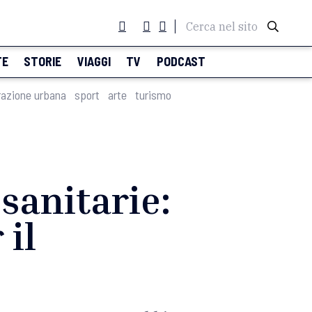
Cerca nel sito
TE
STORIE
VIAGGI
TV
PODCAST
razione urbana
sport
arte
turismo
sanitarie:
 il