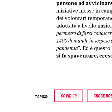
persone ad avvicinars
iniziative messe in cam
dei volontari temporane
adottata a livello nazion
permesso di farci conoscere
1400 domande in sospeso di
pandemia
”. Ed è questo 
si fa spaventare, cres
COVID-19
CROCE ROS
TOPICS: