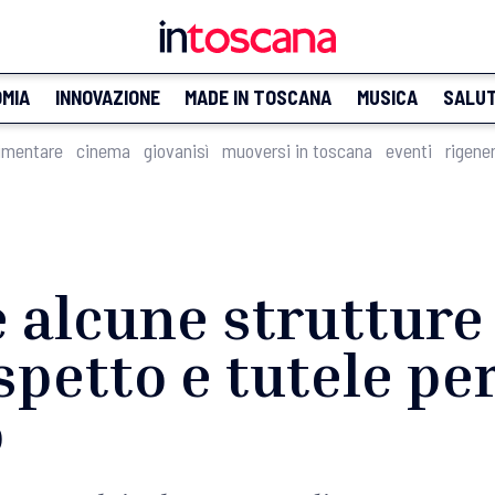
MIA
INNOVAZIONE
MADE IN TOSCANA
MUSICA
SALU
imentare
cinema
giovanisì
muoversi in toscana
eventi
rigene
alcune strutture 
spetto e tutele per
o