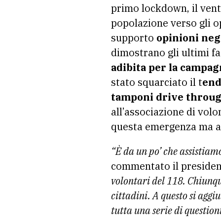
primo lockdown, il vento
popolazione verso gli 
supporto
opinioni neg
dimostrano gli ultimi fa
adibita per la campag
stato squarciato il t
end
tamponi drive throu
all’associazione di vol
questa emergenza ma a t
“È da un po’ che assistiam
commentato il presiden
volontari del 118. Chiunqu
cittadini. A questo si agg
tutta una serie di question