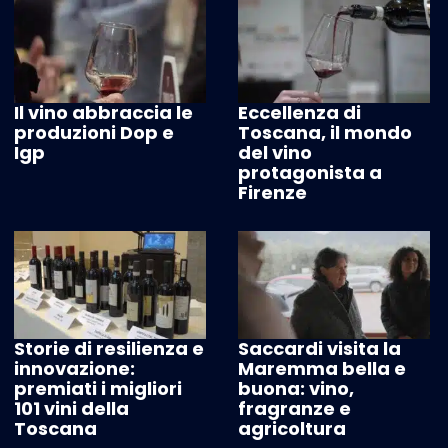
Il vino abbraccia le
Eccellenza di
produzioni Dop e
Toscana, il mondo
Igp
del vino
protagonista a
Firenze
Storie di resilienza e
Saccardi visita la
innovazione:
Maremma bella e
premiati i migliori
buona: vino,
101 vini della
fragranze e
Toscana
agricoltura