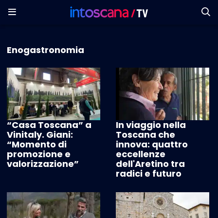
Enogastronomia
“Casa Toscana” a
In viaggio nella
Vinitaly. Giani:
Toscana che
“Momento di
innova: quattro
promozione e
eccellenze
valorizzazione”
dell'Aretino tra
radici e futuro