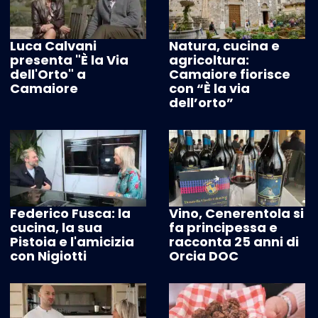
Luca Calvani
Natura, cucina e
presenta "È la Via
agricoltura:
dell'Orto" a
Camaiore fiorisce
Camaiore
con “È la via
dell’orto”
Federico Fusca: la
Vino, Cenerentola si
cucina, la sua
fa principessa e
Pistoia e l'amicizia
racconta 25 anni di
con Nigiotti
Orcia DOC