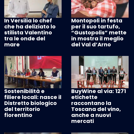
In Versilia lo chef
Montopoli in festa
che ha deliziato lo
per il suo tartufo,
stilista Valentino
“Gustopolis” mette
tra le onde del
in mostra il meglio
mare
del Val d’Arno
Sostenibilità e
BuyWine al via: 1271
filiere locali: nasce il
etichette
Distretto biologico
raccontano la
del territorio
Toscana del vino,
fiorentino
anche a nuovi
mercati