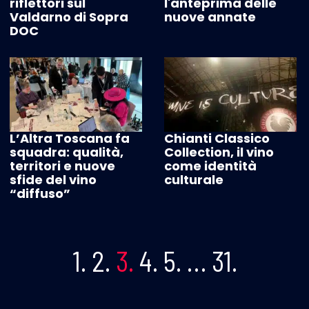
riflettori sul
l'anteprima delle
Valdarno di Sopra
nuove annate
DOC
L’Altra Toscana fa
Chianti Classico
squadra: qualità,
Collection, il vino
territori e nuove
come identità
sfide del vino
culturale
“diffuso”
1.
2.
3.
4.
5.
…
31.