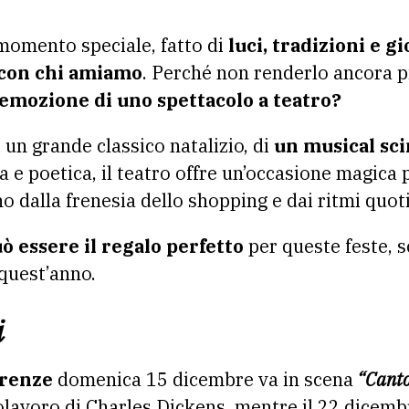
momento speciale, fatto di
luci, tradizioni e g
con chi amiamo
. Perché non renderlo ancora p
’emozione di uno spettacolo a teatro?
i un grande classico natalizio, di
un musical sci
 e poetica, il teatro offre un’occasione magica
o dalla frenesia dello shopping e dai ritmi quoti
ò essere il regalo perfetto
per queste feste, 
quest’anno.
i
irenze
domenica 15 dicembre va in scena
“Canto
lavoro di Charles Dickens, mentre il 22 dicembr