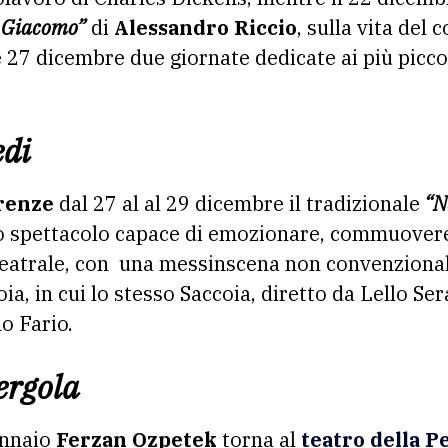
o Giacomo”
di
Alessandro Riccio
, sulla vita del
e 27 dicembre due giornate dedicate ai più picco
edi
renze
dal 27 al al 29 dicembre il tradizionale
“Na
o spettacolo capace di emozionare, commuovere,
 teatrale, con una messinscena non convenziona
, in cui lo stesso Saccoia, diretto da Lello Sera
o Fario.
ergola
ennaio
Ferzan Ozpetek
torna al
teatro della P