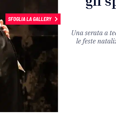
gli s
SFOGLIA LA GALLERY
Una serata a tea
le feste natal