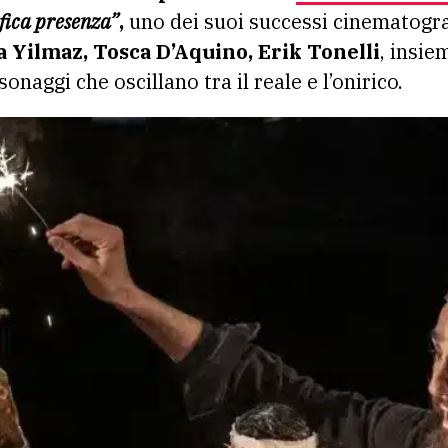
fica presenza”
,
uno dei suoi successi cinematogra
a Yilmaz, Tosca D’Aquino, Erik Tonelli
, insie
sonaggi che oscillano tra il reale e l’onirico.