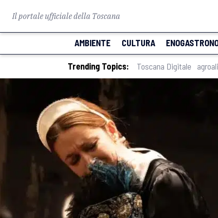
Il portale ufficiale della Toscana
AMBIENTE
CULTURA
ENOGASTRONO
Trending Topics:
Toscana Digitale
agroal