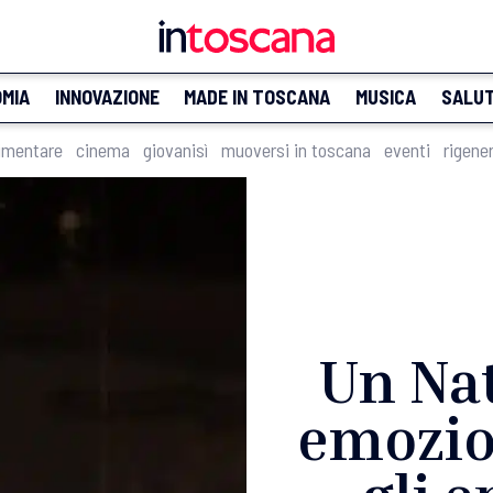
MIA
INNOVAZIONE
MADE IN TOSCANA
MUSICA
SALU
imentare
cinema
giovanisì
muoversi in toscana
eventi
rigene
Un Nat
emozion