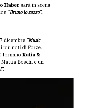
ro Haber
sarà in scena
 con
“Bruno lo zozzo”.
o 7 dicembre
“Music
i più noti di Forze.
0 tornano
Katia &
 Mattia Boschi e un
l”.