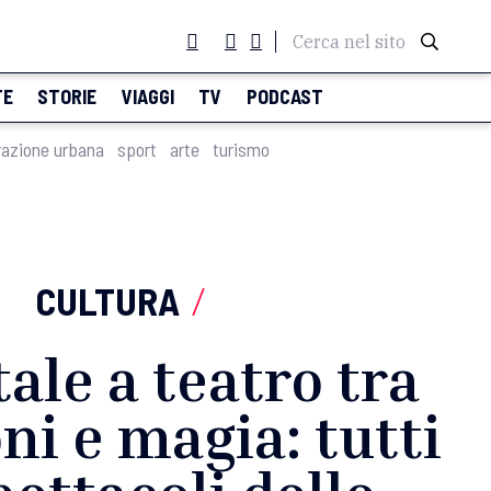
Cerca nel sito
TE
STORIE
VIAGGI
TV
PODCAST
razione urbana
sport
arte
turismo
CULTURA
/
ale a teatro tra
i e magia: tutti