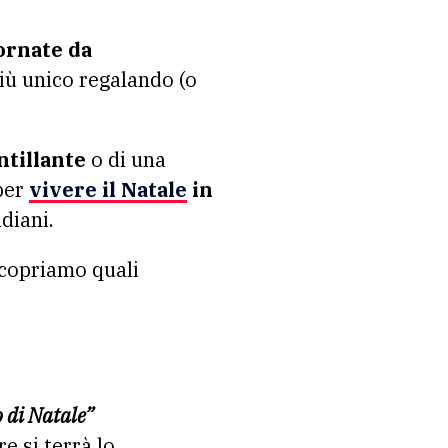
iornate da
iù unico regalando (o
ntillante
o di una
 per
vivere il Natale
in
diani.
scopriamo quali
 di Natale”
e si terrà lo