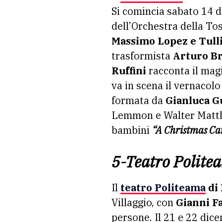
Si comincia sabato 14 
dell’Orchestra della T
Massimo Lopez e Tull
trasformista
Arturo Br
Ruffini
racconta il mag
va in scena il vernacol
formata da
Gianluca G
Lemmon e Walter Matthau
bambini
“A Christmas Ca
5-Teatro Polite
Il
teatro Politeama
di 
Villaggio, con
Gianni F
persone. Il 21 e 22 di