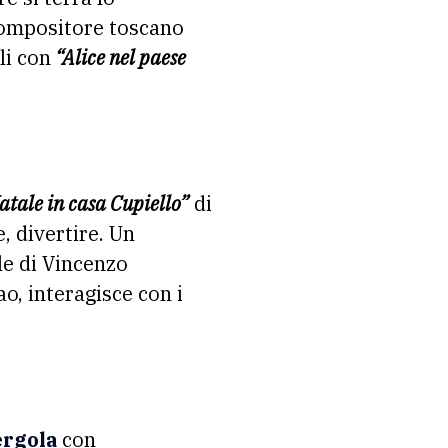
 compositore toscano
li con
“Alice nel paese
tale in casa Cupiello”
di
 divertire. Un
le di Vincenzo
o, interagisce con i
ergola
con