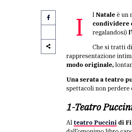
Il
Natale
è un 
condividere 
regalandosi)
l
Che si tratti d
rappresentazione intima
modo originale,
lontan
Una serata a teatro pu
spettacoli non perdere 
1-Teatro Puccin
Al
teatro Puccini
di F
dall’omonimo libro capo