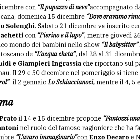
dicembre con
“Il pupazzo di neve”
accompagnato da
oscana, domenica 15 dicembre
“Dove eravamo rima
io Solenghi
. Sabato 21 dicembre va inserito cen
achetti
con
“Pierino e il lupo”
, mentre giovedì 
ico mondo dei bambini nello show
“Il babysitter”
o toscano de
“L’acqua cheta”
, dal 28 al 31 dicemb
uidi e Giampieri Ingrassia
che riportano sul pa
. Il 29 e 30 dicembre nel pomeriggio si tiene 
rol”
, il 2 gennaio
Lo Schiaccianoci,
mentre il 4, 5 
ama
Prato
il 14 e 15 dicembre propone
“Fantozzi una
antoni
nel ruolo del famoso ragioniere che ha fa
cembre
“L’avaro immaginario”
con
Enzo Decaro
e N