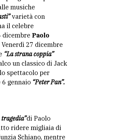
lle musiche
sti”
varietà con
a il celebre
26 dicembre
Paolo
. Venerdì 27 dicembre
re
“La strana coppia”
lco un classico di Jack
lo spettacolo per
e 6 gennaio
“Peter Pan”.
 tragedia”
di Paolo
tto ridere migliaia di
unzia Schiano, mentre