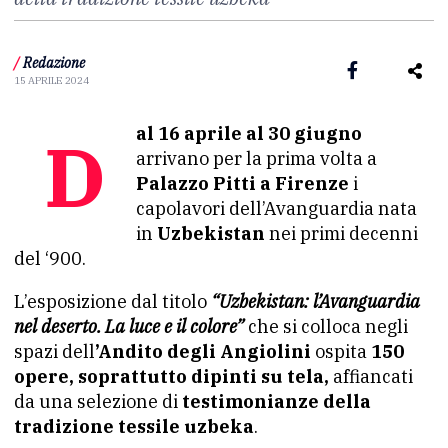
/
Redazione
15 APRILE 2024
Dal 16 aprile al 30 giugno
arrivano per la prima volta a
Palazzo Pitti a Firenze
i
capolavori dell’Avanguardia nata
in
Uzbekistan
nei primi decenni
del ‘900.
L’esposizione dal titolo
“Uzbekistan: l’Avanguardia
nel deserto. La luce e il colore”
che si colloca negli
spazi dell
’Andito degli Angiolini
ospita
150
opere, soprattutto dipinti su tela,
affiancati
da una selezione di
testimonianze della
tradizione tessile uzbeka
.