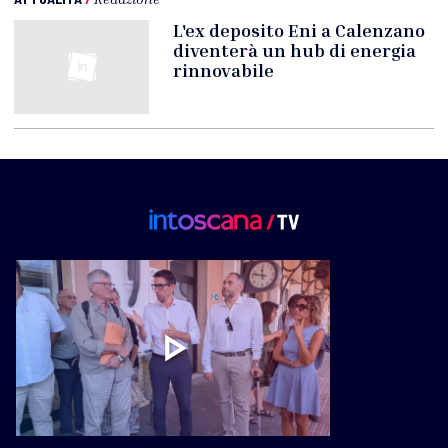
L'ex deposito Eni a Calenzano
diventerà un hub di energia
rinnovabile