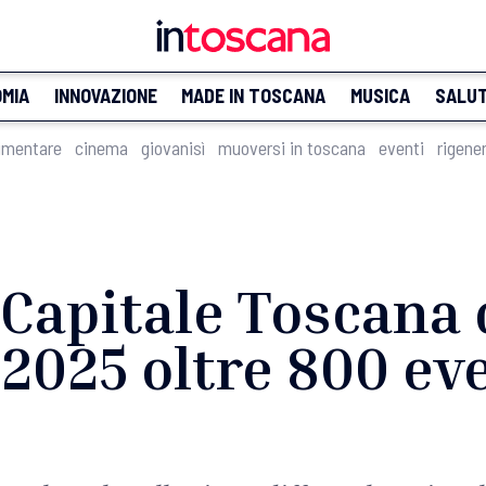
MIA
INNOVAZIONE
MADE IN TOSCANA
MUSICA
SALU
imentare
cinema
giovanisì
muoversi in toscana
eventi
rigene
Capitale Toscana 
 2025 oltre 800 eve