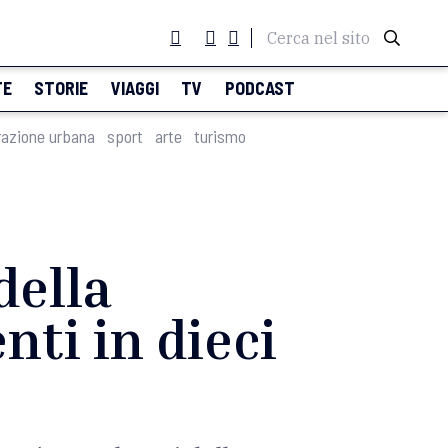
Cerca nel sito
TE
STORIE
VIAGGI
TV
PODCAST
razione urbana
sport
arte
turismo
della
nti in dieci