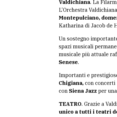
Valdichiana
. La Filar
L’Orchestra Valdichiana
Montepulciano, domen
Katharina di Jacob de H
Un sostegno importante
spazi musicali permanen
musicale più attuale ra
Senese
.
Importanti e prestigios
Chigiana,
con concerti i
con
Siena Jazz
per una 
TEATRO
. Grazie a Val
unico a tutti i teatri 