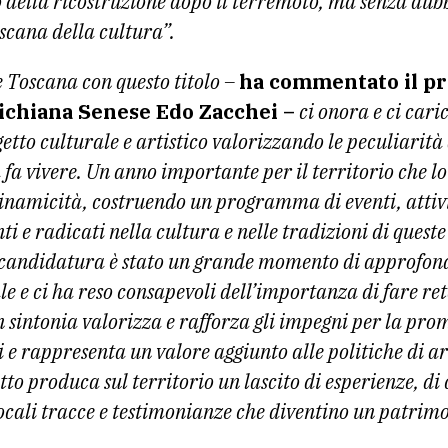
o della ricostruzione dopo il terremoto, ma senza dub
oscana della cultura”.
 Toscana con questo titolo –
ha commentato il pr
ichiana Senese Edo Zacchei –
ci onora e ci cari
to culturale e artistico valorizzando le peculiarità d
la fa vivere. Un anno importante per il territorio che 
dinamicità, costruendo un programma di eventi, attivi
ti e radicati nella cultura e nelle tradizioni di quest
 di candidatura è stato un grande momento di approfo
 e ci ha reso consapevoli dell’importanza di fare rete
n sintonia valorizza e rafforza gli impegni per la pro
i e rappresenta un valore aggiunto alle politiche di ar
to produca sul territorio un lascito di esperienze, di
cali tracce e testimonianze che diventino un patrimo