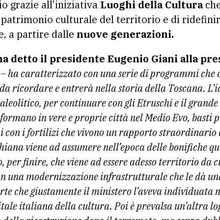
o grazie all’iniziativa
Luoghi della Cultura
che
 patrimonio culturale del territorio e di ridefinir
, a partire dalle
nuove generazioni.
a detto il presidente Eugenio Giani alla pre
i
– ha caratterizzato con una serie di programmi che c
a ricordare e entrerà nella storia della Toscana. L’i
Paleolitico, per continuare con gli Etruschi e il grande
sformano in vere e proprie città nel Medio Evo, basti 
con i fortilizi che vivono un rapporto straordinario 
ichiana viene ad assumere nell’epoca delle bonifiche q
o, per finire, che viene ad essere adesso territorio da 
n una modernizzazione infrastrutturale che le dà un
orte che giustamente il ministero l’aveva individuata n
tale italiana della cultura. Poi è prevalsa un’altra l