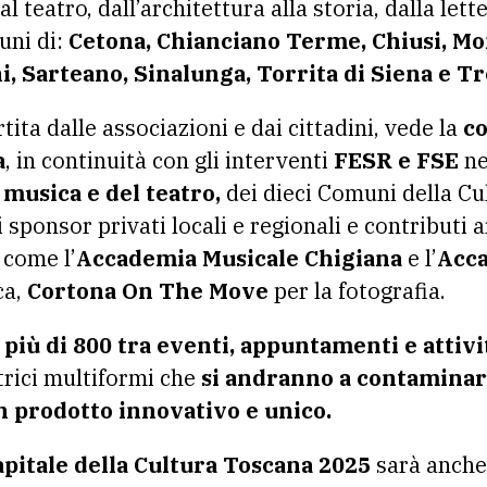
l teatro, dall’architettura alla storia, dalla lett
uni di:
Cetona, Chianciano Terme, Chiusi, Mo
i, Sarteano, Sinalunga, Torrita di Siena e T
ta dalle associazioni e dai cittadini, vede la
co
a
, in continuità con gli interventi
FESR e FSE
ne
 musica e del teatro,
dei dieci Comuni della Cu
 sponsor privati locali e regionali e contributi a
, come l’
Accademia Musicale Chigiana
e l’
Acca
ca,
Cortona On The Move
per la fotografia.
e
più di 800 tra eventi, appuntamenti e attivi
ttrici multiformi che
si andranno a contaminar
n prodotto innovativo e unico.
pitale della Cultura Toscana 2025
sarà anche