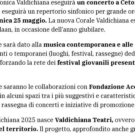
monica Valdichiana eseguirà
un concerto a Ceton
 eseguirà un repertorio sinfonico per grande o
ica 25 maggio.
La nuova Corale Valdichiana e
aan, in occasione dell’anno giubilare.
 sarà dato alla
musica contemporanea e alle 
ti o temporanei (luoghi, festival, rassegne) dedi
fforzando la rete dei
festival giovanili present
e saranno le collaborazioni con
Fondazione Ac
n alcuni spazi tra i più suggestivi e caratteristi
rassegna di concerti e iniziative di promozione 
dichiana 2025 nasce
Valdichiana Teatri,
ovvero
del territorio.
Il progetto, approfondito anche g