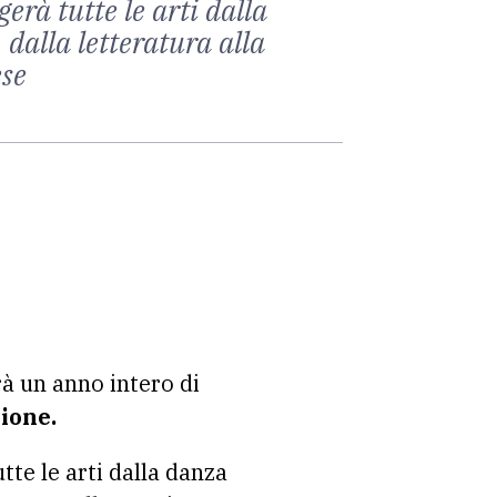
erà tutte le arti dalla
 dalla letteratura alla
ese
rà un anno intero di
zione.
tte le arti dalla danza