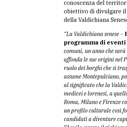
conoscenza del territori
obiettivo di divulgare il
della Valdichiana Senese
“La Valdichiana senese –
h
programma di event
comuni, un anno che sarà d
affonda le sue origini nel 
ruolo dei borghi che si tra
assume Montepulciano, poi 
al significato che la Vald
medicei e lorenesi, a quell
Roma, Milano e Firenze co
un profilo culturale così f
candidati a diventare capi