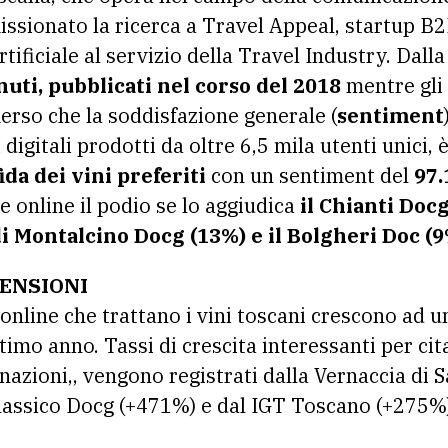
ssionato la ricerca a Travel Appeal, startup B2
rtificiale al servizio della Travel Industry. Dall
nuti, pubblicati nel corso del 2018
mentre gli 
merso che la soddisfazione generale (
sentiment
digitali prodotti da oltre 6,5 mila utenti unici, è
ida dei vini preferiti
con un sentiment del
97
e online il podio se lo aggiudica
il Chianti Docg
i Montalcino Docg (13%) e il Bolgheri Doc (9
CENSIONI
 online che trattano i vini toscani crescono ad 
imo anno. Tassi di crescita interessanti per cita
nazioni,, vengono registrati dalla Vernaccia di
lassico Docg (+471%) e dal IGT Toscano (+275%)