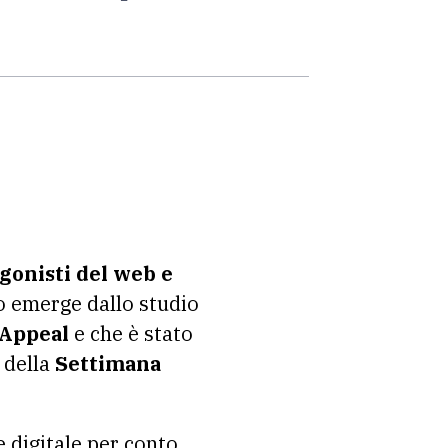
agonisti del web e
o emerge dallo studio
 Appeal
e che è stato
 della
Settimana
 digitale per conto