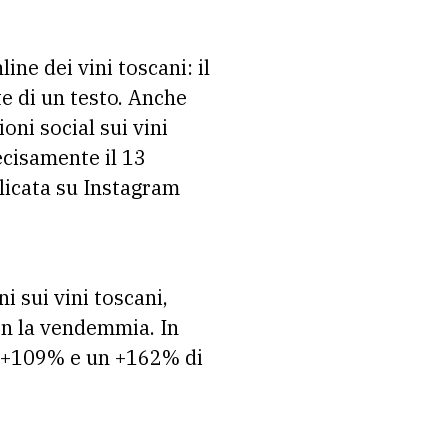
ine dei vini toscani: il
e di un testo. Anche
oni social sui vini
ecisamente il 13
icata su Instagram
i sui vini toscani,
on la vendemmia. In
un +109% e un +162% di