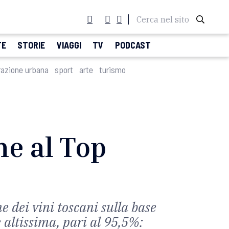
Cerca nel sito
TE
STORIE
VIAGGI
TV
PODCAST
razione urbana
sport
arte
turismo
ne al Top
 dei vini toscani sulla base
 altissima, pari al 95,5%: