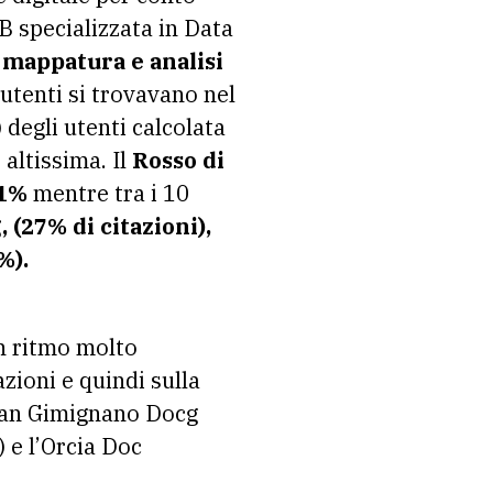
B specializzata in Data
a
mappatura e analisi
utenti si trovavano nel
) degli utenti calcolata
 altissima. Il
Rosso di
.1%
mentre tra i 10
, (27% di citazioni),
%).
un ritmo molto
zioni e quindi sulla
 San Gimignano Docg
 e l’Orcia Doc