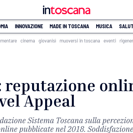
MIA
INNOVAZIONE
MADE IN TOSCANA
MUSICA
SALU
imentare
cinema
giovanisì
muoversi in toscana
eventi
rigene
: reputazione onli
vel Appeal
ndazione Sistema Toscana sulla percezione
online pubblicate nel 2018. Soddisfazione