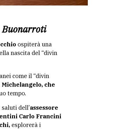
o Buonarroti
ecchio
ospiterà una
lla nascita del “divin
anei come il “divin
i
Michelangelo, che
uo tempo.
saluti dell’
assessore
rentini Carlo Francini
chi,
esplorerà i