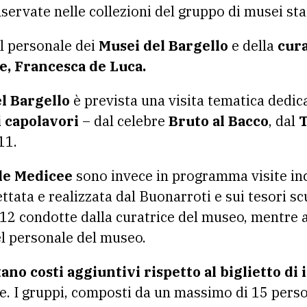
ervate nelle collezioni del gruppo di musei stat
el personale dei
Musei del Bargello
e della
cura
e, Francesca de Luca.
l Bargello
è prevista una visita tematica dedica
i capolavori
– dal celebre
Bruto al Bacco
, dal
T
 11.
le Medicee
sono invece in programma visite inc
tata e realizzata dal Buonarroti e sui tesori sc
 12 condotte dalla curatrice del museo, mentre a
el personale del museo.
no costi aggiuntivi rispetto al biglietto di
e. I gruppi, composti da un massimo di 15 pers