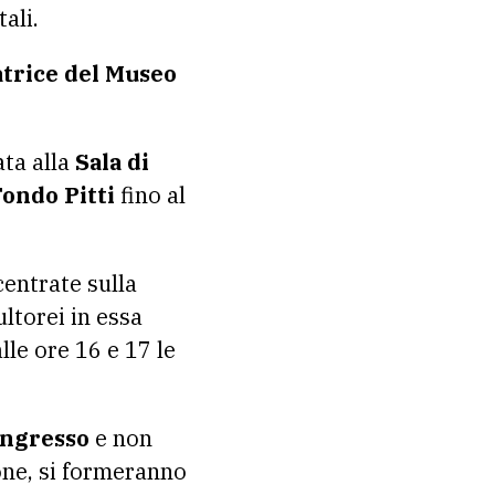
ali.
trice del Museo
ta alla
Sala di
ondo Pitti
fino al
entrate sulla
ultorei in essa
lle ore 16 e 17 le
 ingresso
e non
one, si formeranno