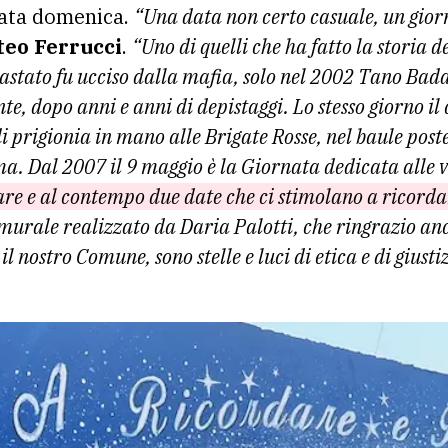
rata domenica.
“Una data non certo casuale, un gio
teo Ferrucci
.
“Uno di quelli che ha fatto la storia de
stato fu ucciso dalla mafia, solo nel 2002 Tano Ba
e, dopo anni e anni di depistaggi. Lo stesso giorno il
di prigionia in mano alle Brigate Rosse, nel baule post
ma. Dal 2007 il 9 maggio è la Giornata dedicata alle v
re e al contempo due date che ci stimolano a ricorda
murale realizzato da Daria Palotti, che ringrazio anc
il nostro Comune, sono stelle e luci di etica e di giusti