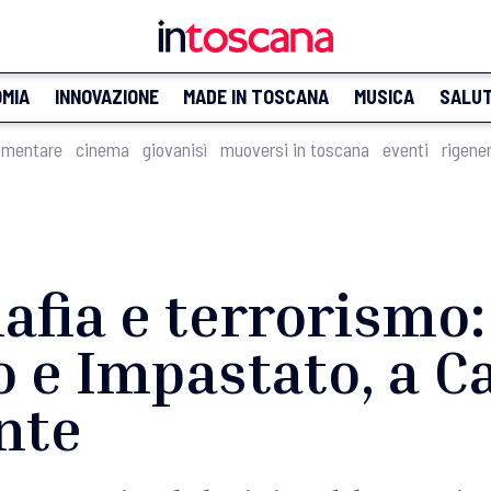
MIA
INNOVAZIONE
MADE IN TOSCANA
MUSICA
SALU
imentare
cinema
giovanisì
muoversi in toscana
eventi
rigene
afia e terrorismo:
o e Impastato, a 
nte