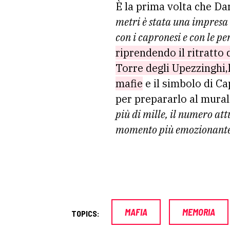
È la prima volta che Dar
metri è stata una impresa 
con i capronesi e con le p
riprendendo il ritratto 
Torre degli Upezzinghi,la
mafie
e il simbolo di Ca
per prepararlo al mura
più di mille, il numero attu
momento più emozionante,
MAFIA
MEMORIA
TOPICS: