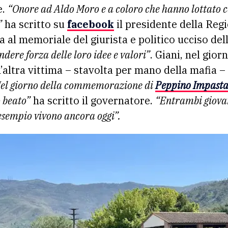
e.
“Onore ad Aldo Moro e a coloro che hanno lottato c
”
ha scritto su
facebook
il presidente della Re
ita al memoriale del giurista e politico ucciso de
dere forza delle loro idee e valori”
. Giani, nel gio
’altra vittima – stavolta per mano della mafia – 
el giorno della commemorazione di
Peppino Impasta
 beato”
ha scritto il governatore.
“Entrambi giovan
 esempio vivono ancora oggi”.