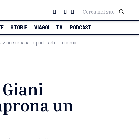
Cerca nel sito
TE
STORIE
VIAGGI
TV
PODCAST
razione urbana
sport
arte
turismo
 Giani
Caprona un