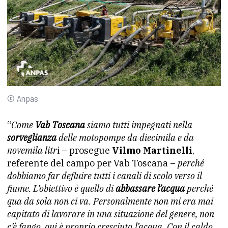
© Anpas
“
Come
Vab Toscana
siamo tutti impegnati nella
sorveglianza
delle motopompe da diecimila e da
novemila litr
i – prosegue
Vilmo Martinelli
,
referente del campo per Vab Toscana –
perché
dobbiamo far defluire tutti i canali di scolo verso il
fiume. L’obiettivo è quello di
abbassare l’acqua
perché
qua da sola non ci va. Personalmente non mi era mai
capitato di lavorare in una situazione del genere, non
c’è fango, qui è proprio cresciuta l’acqua. Con il caldo