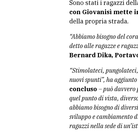
Sono stati i ragazzi del
con Giovanisì mette 
della propria strada.
“Abbiamo bisogno del corag
detto alle ragazze e ragaz
Bernard Dika, Portavo
“Stimolateci, pungolateci, 
nuovi spunti”, ha aggiunto
concluso
– può davvero p
quel punto di vista, divers
abbiamo bisogno di divers
sviluppo e cambiamento di 
ragazzi nella sede di un’is