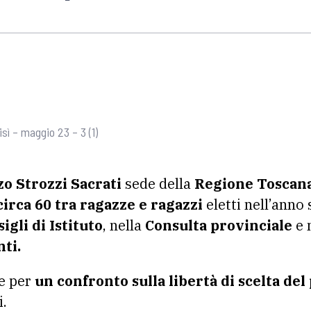
ì – maggio 23 – 3 (1)
zo Strozzi Sacrati
sede della
Regione Toscan
circa 60 tra ragazze e ragazzi
eletti nell’anno 
igli di Istituto
, nella
Consulta provinciale
e 
ti.
e per
un confronto sulla libertà di scelta del
i.