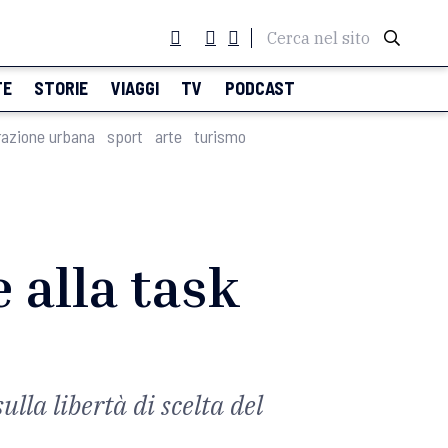
Cerca nel sito
TE
STORIE
VIAGGI
TV
PODCAST
razione urbana
sport
arte
turismo
 alla task
lla libertà di scelta del