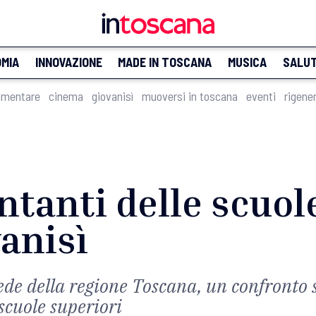
MIA
INNOVAZIONE
MADE IN TOSCANA
MUSICA
SALU
imentare
cinema
giovanisì
muoversi in toscana
eventi
rigene
tanti delle scuole
vanisì
ede della regione Toscana, un confronto su
scuole superiori