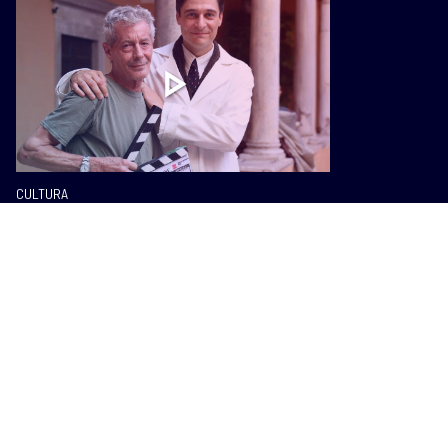
CULTURA
A Lino Guanciale il Premio Mario
Tobino. “Il manicomio fu
l’alternativa al femminicidio di
oggi”
I PIÙ POPOLARI SU INTOSCANA