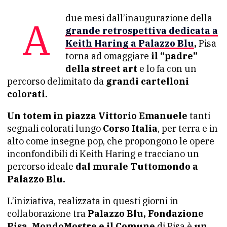
A due mesi dall’inaugurazione della
grande retrospettiva dedicata a
Keith Haring a Palazzo Blu
,
Pisa
torna ad omaggiare
il “padre”
della street art
e lo fa con un
percorso delimitato da
grandi cartelloni
colorati.
Un totem in piazza Vittorio Emanuele
tanti
segnali colorati lungo
Corso Italia
, per terra e in
alto come insegne pop, che propongono le opere
inconfondibili di Keith Haring e tracciano un
percorso ideale
dal murale Tuttomondo a
Palazzo Blu.
L’iniziativa, realizzata in questi giorni in
collaborazione tra
Palazzo Blu, Fondazione
Pisa, MondoMostre e il Comune
di Pisa è
un