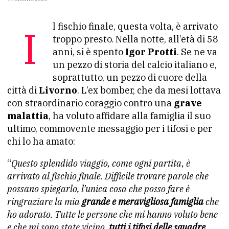
Il fischio finale, questa volta, è arrivato
troppo presto. Nella notte, all’età di 58
anni, si è spento
Igor Protti
. Se ne va
un pezzo di storia del calcio italiano e,
soprattutto, un pezzo di cuore della
città di
Livorno
. L’ex bomber, che da mesi lottava
con straordinario coraggio contro una
grave
malattia
, ha voluto affidare alla famiglia il suo
ultimo, commovente messaggio per i tifosi e per
chi lo ha amato:
“
Questo splendido viaggio, come ogni partita, è
arrivato al fischio finale. Difficile trovare parole che
possano spiegarlo, l’unica cosa che posso fare è
ringraziare la mia
grande e meravigliosa famiglia
che
ho adorato. Tutte le persone che mi hanno voluto bene
e che mi sono state vicino,
tutti i tifosi delle squadre