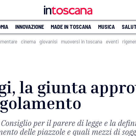
MIA
INNOVAZIONE
MADE IN TOSCANA
MUSICA
SALU
imentare
cinema
giovanisì
muoversi in toscana
eventi
rigene
, la giunta approv
egolamento
 Consiglio per il parere di legge e la defi
mento delle piazzole e quali mezzi di sog