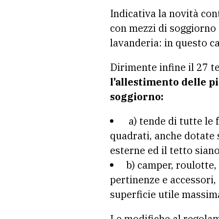
Indicativa la novità co
con mezzi di soggiorno a
lavanderia: in questo c
Dirimente infine il 27 
l’allestimento delle p
soggiorno:
a) tende di tutte le
quadrati, anche dotate s
esterne ed il tetto sian
b) camper, roulotte, 
pertinenze e accessori, 
superficie utile massi
Le modifiche al regola