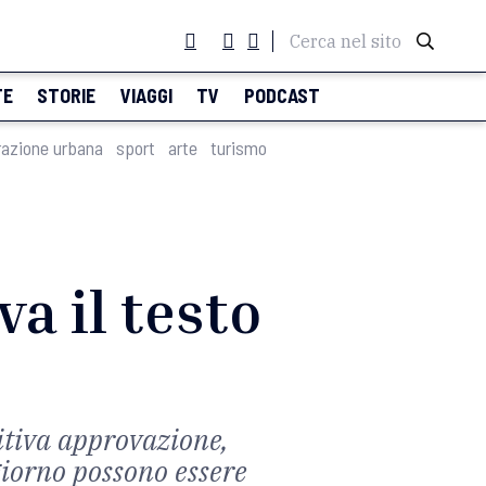
Cerca nel sito
TE
STORIE
VIAGGI
TV
PODCAST
razione urbana
sport
arte
turismo
a il testo
nitiva approvazione,
giorno possono essere