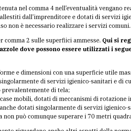
ntenuta nel comma 4 nell’eventualità vengano rea
llestiti dall’imprenditore e dotati di servizi igi
aso non è necessario realizzare i servizi comuni.
ter comma 2 sulle superfiici ammesse.
Qui si re
iazzole dove possono essere utilizzati i segu
 forme e dimensioni con una superficie utile ma
ingolarmente di servizi igienico-sanitari e di cu
o prevalentemente di tela;
case mobili, dotati di meccanismi di rotazione i
anche dotati singolarmente di servizi igienico-sa
ma non può comunque superare i 70 metri quadra
mento riguardano anche altri aspetti della nor