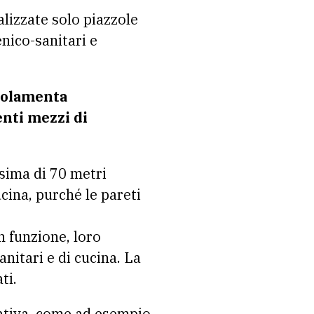
lizzate solo piazzole
enico-sanitari e
golamenta
enti mezzi di
ssima di 70 metri
cina, purché le pareti
n funzione, loro
nitari e di cucina. La
ti.
mativa, come ad esempio