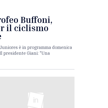
rofeo Buffoni,
r il ciclismo
e
ia Juniores è in programma domenica
Il presidente Giani: "Una