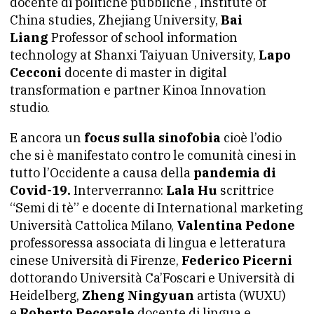
docente di politiche pubbliche , Institute of
China studies, Zhejiang University,
Bai
Liang
Professor of school information
technology at Shanxi Taiyuan University,
Lapo
Cecconi
docente di master in digital
transformation e partner Kinoa Innovation
studio.
E ancora un
focus sulla sinofobia
cioè l’odio
che si è manifestato contro le comunità cinesi in
tutto l’Occidente a causa della
pandemia di
Covid-19.
Interverranno:
Lala Hu
scrittrice
“Semi di tè” e docente di International marketing
Università Cattolica Milano,
Valentina Pedone
professoressa associata di lingua e letteratura
cinese Università di Firenze,
Federico Picerni
dottorando Università Ca’Foscari e Università di
Heidelberg,
Zheng Ningyuan
artista (WUXU)
e
Roberto Pecorale
docente di lingua e