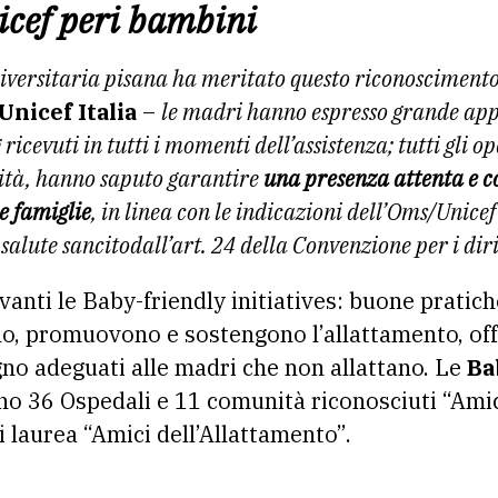
icef peri bambini
iversitaria pisana ha meritato questo riconosciment
Unicef Italia
–
le madri hanno espresso grande app
 ricevuti in tutti i momenti dell’assistenza; tutti gli o
ità, hanno saputo garantire
una presenza attenta e 
e famiglie
, in linea con le indicazioni dell’Oms/Unicef
 salute sancitodall’art. 24 della Convenzione per i diri
 avanti le Baby-friendly initiatives: buone pratic
no, promuovono e sostengono l’allattamento, of
no adeguati alle madri che non allattano. Le
Ba
 36 Ospedali e 11 comunità riconosciuti “Ami
i laurea “Amici dell’Allattamento”.