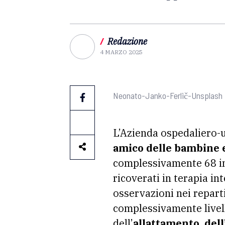
/
Redazione
4 MARZO 2025
Neonato-Janko-Ferlič-Unsplash
L’Azienda ospedaliero-u
amico delle bambine e
complessivamente 68 int
ricoverati in terapia in
osservazioni nei repart
complessivamente livel
dell’
allattamento, dell