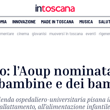
MIA
INNOVAZIONE
MADE IN TOSCANA
MUSICA
SALU
imentare
cinema
giovanisì
muoversi in toscana
eventi
rigene
o: l’Aoup nominat
 bambine e dei ba
zienda ospedaliero-universitaria pisana 
l’allattamento, all’alimentazione infantile