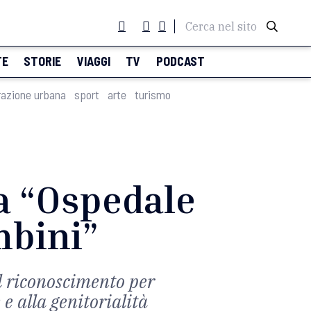
Cerca nel sito
TE
STORIE
VIAGGI
TV
PODCAST
razione urbana
sport
arte
turismo
a “Ospedale
mbini”
il riconoscimento per
 e alla genitorialità