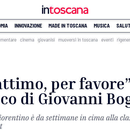
MIA
INNOVAZIONE
MADE IN TOSCANA
MUSICA
SALU
imentare
cinema
giovanisì
muoversi in toscana
eventi
rigene
ttimo, per favore”
co di Giovanni Bo
iorentino è da settimane in cima alla clas
t