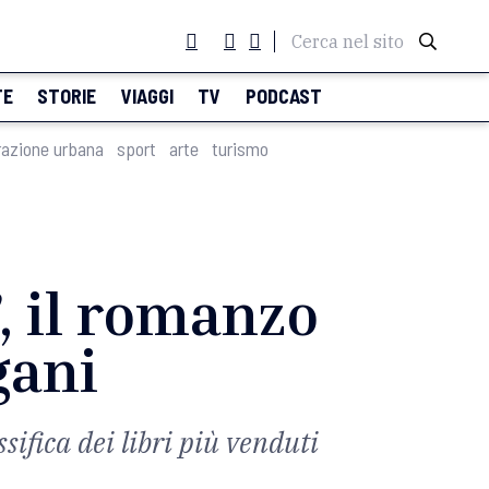
Cerca nel sito
TE
STORIE
VIAGGI
TV
PODCAST
razione urbana
sport
arte
turismo
, il romanzo
gani
sifica dei libri più venduti