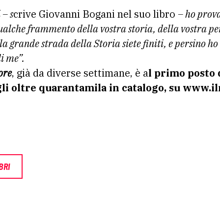
 – s
crive Giovanni Bogani nel suo libro
– ho prova
ualche frammento della vostra storia, della vostra per
la grande strada della Storia siete finiti, e persino ho
di me”.
ore
, già da diverse settimane, è a
l primo posto d
 gli oltre quarantamila in catalogo, su www.il
BRI