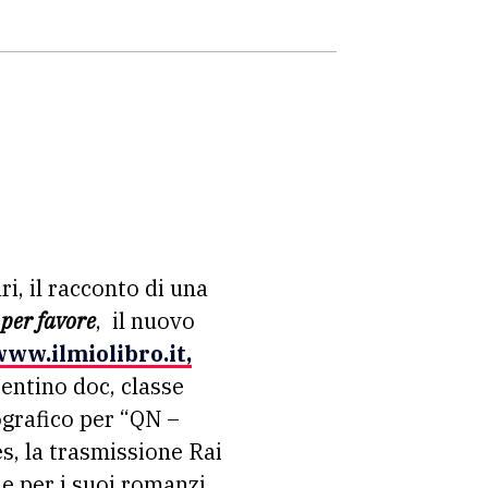
ri, il racconto di una
per favore
, il nuovo
ww.ilmiolibro.it,
entino doc, classe
ografico per “QN –
s, la trasmissione Rai
e per i suoi romanzi.