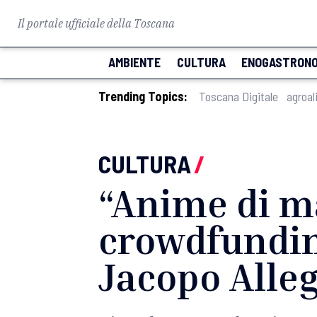
Il portale ufficiale della Toscana
AMBIENTE
CULTURA
ENOGASTRONO
Trending Topics:
Toscana Digitale
agroal
CULTURA
/
“Anime di ma
crowdfunding
Jacopo Alle