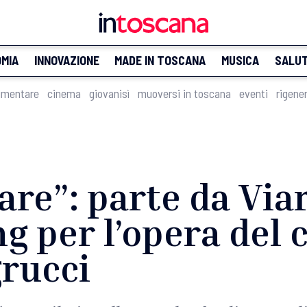
MIA
INNOVAZIONE
MADE IN TOSCANA
MUSICA
SALU
imentare
cinema
giovanisì
muoversi in toscana
eventi
rigene
re”: parte da Viar
 per l’opera del c
grucci