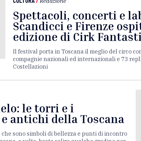
CULTURA
/
Redazione
Spettacoli, concerti e la
Scandicci e Firenze osp
edizione di Cirk Fantast
Il festival porta in Toscana il meglio del circo 
compagnie nazionali ed internazionali e 73 repli
Costellazioni
elo: le torri e i
 e antichi della Toscana
e che sono simboli di bellezza e punti di incontro