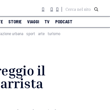
Cerca nel sito
TE
STORIE
VIAGGI
TV
PODCAST
razione urbana
sport
arte
turismo
eggio il
arrista