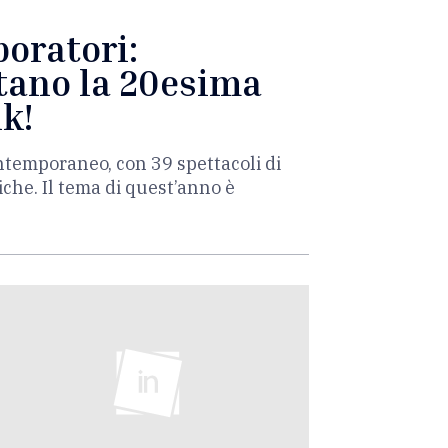
boratori:
itano la 20esima
ik!
contemporaneo, con 39 spettacoli di
che. Il tema di quest’anno è