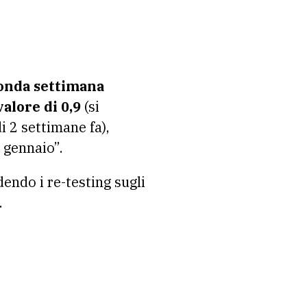
conda settimana
alore di 0,9
(si
di 2 settimane fa),
1 gennaio”.
endo i re-testing sugli
.