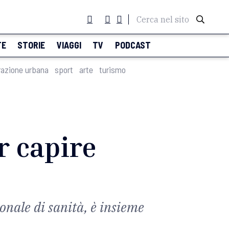
Cerca nel sito
TE
STORIE
VIAGGI
TV
PODCAST
razione urbana
sport
arte
turismo
r capire
onale di sanità, è insieme