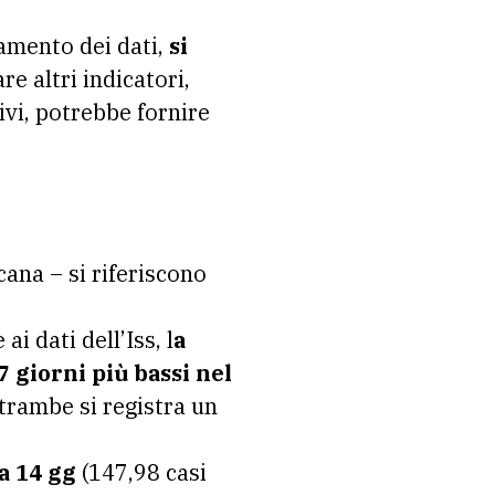
damento dei dati,
si
re altri indicatori,
vi, potrebbe fornire
cana – si riferiscono
i dati dell’Iss, l
a
7 giorni più bassi
nel
ntrambe si registra un
a 14 gg
(147,98 casi