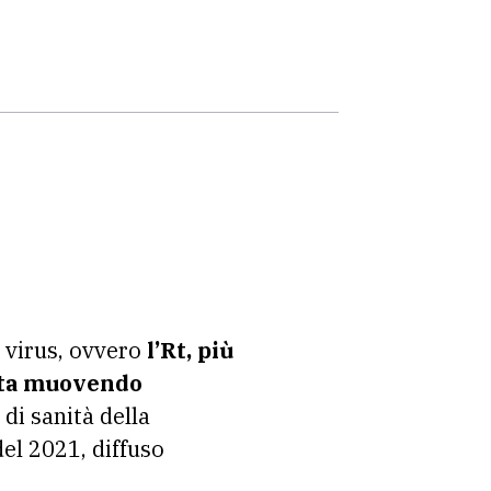
l virus, ovvero
l’Rt, più
 sta muovendo
 di sanità della
el 2021, diffuso