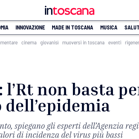
MIA
INNOVAZIONE
MADE IN TOSCANA
MUSICA
SALU
imentare
cinema
giovanisì
muoversi in toscana
eventi
rigene
 l’Rt non basta pe
 dell’epidemia
o, spiegano gli esperti dell’Agenzia regi
alori di incidenza del virus più bassi